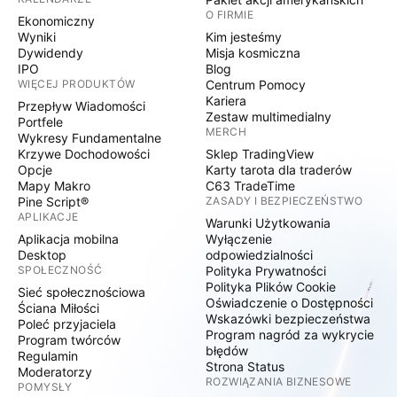
O FIRMIE
Ekonomiczny
Wyniki
Kim jesteśmy
Dywidendy
Misja kosmiczna
IPO
Blog
WIĘCEJ PRODUKTÓW
Centrum Pomocy
Kariera
Przepływ Wiadomości
Zestaw multimedialny
Portfele
MERCH
Wykresy Fundamentalne
Krzywe Dochodowości
Sklep TradingView
Opcje
Karty tarota dla traderów
Mapy Makro
C63 TradeTime
Pine Script®
ZASADY I BEZPIECZEŃSTWO
APLIKACJE
Warunki Użytkowania
Aplikacja mobilna
Wyłączenie
Desktop
odpowiedzialności
SPOŁECZNOŚĆ
Polityka Prywatności
Polityka Plików Cookie
Sieć społecznościowa
Oświadczenie o Dostępności
Ściana Miłości
Wskazówki bezpieczeństwa
Poleć przyjaciela
Program nagród za wykrycie
Program twórców
błędów
Regulamin
Strona Status
Moderatorzy
ROZWIĄZANIA BIZNESOWE
POMYSŁY