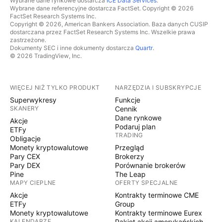
Wybrane dane rynkowe dostarcza
ICE Data Services
.
Wybrane dane referencyjne dostarcza FactSet. Copyright © 2026
FactSet Research Systems Inc.
Copyright © 2026, American Bankers Association. Baza danych CUSIP
dostarczana przez FactSet Research Systems Inc. Wszelkie prawa
zastrzeżone.
Dokumenty SEC i inne dokumenty dostarcza
Quartr
.
© 2026 TradingView, Inc.
WIĘCEJ NIŻ TYLKO PRODUKT
NARZĘDZIA I SUBSKRYPCJE
Superwykresy
Funkcje
SKANERY
Cennik
Dane rynkowe
Akcje
Podaruj plan
ETFy
TRADING
Obligacje
Monety kryptowalutowe
Przegląd
Pary CEX
Brokerzy
Pary DEX
Porównanie brokerów
Pine
The Leap
MAPY CIEPLNE
OFERTY SPECJALNE
Akcje
Kontrakty terminowe CME
ETFy
Group
Monety kryptowalutowe
Kontrakty terminowe Eurex
KALENDARZE
Pakiet akcji amerykańskich