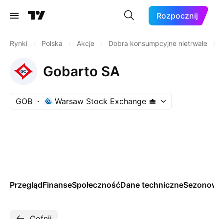
Rozpocznij
Rynki
/
Polska
/
Akcje
/
Dobra konsumpcyjne nietrwałe
/
Gobarto SA
GOB
Warsaw Stock Exchange
Przegląd
Finanse
Społeczność
Dane techniczne
Sezonow
Cofnij