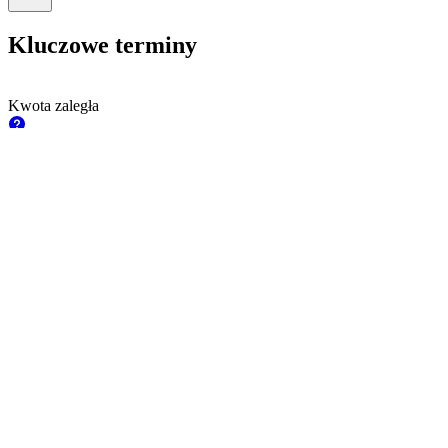
Kluczowe terminy
Kwota zaległa
‪250,00 M‬
PLN
Wartość nominalna
1 000,00
PLN
Minimalny nominał
1 000,00
PLN
Kupon
6,24%
Częstotliwość kuponu
Półroczna
Termin zapadalności
23 lut 2030