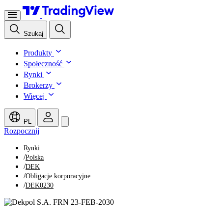
Szukaj
Produkty
Społeczność
Rynki
Brokerzy
Więcej
PL
Rozpocznij
Rynki
/
Polska
/
DEK
/
Obligacje korporacyjne
/
DEK0230