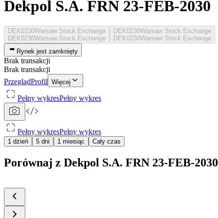
Dekpol S.A. FRN 23-FEB-2030
DEK0230
Warsaw Stock Exchange
DEK0230
Warsaw Stock Exchange
DEK0230
Warsaw Stock Exchange
DEK0230
Warsaw Stock Exchange
Rynek jest zamknięty
Brak transakcji
Brak transakcji
Przegląd
Profil
Więcej
Pełny wykres
Pełny wykres
Pełny wykres
Pełny wykres
1 dzień
5 dni
1 miesiąc
Cały czas
Porównaj z Dekpol S.A. FRN 23-FEB-2030