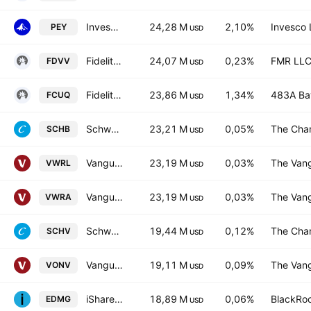
Invesco High Yield Equity Dividend Achievers ETF
24,28 M
2,10%
Invesco 
PEY
USD
Fidelity High Dividend ETF
24,07 M
0,23%
FMR LL
FDVV
USD
Fidelity U.S. High Quality ETF Series L Trust Units
23,86 M
1,34%
483A Bay
FCUQ
USD
Schwab U.S. Broad Market ETF
23,21 M
0,05%
The Cha
SCHB
USD
Vanguard FTSE All-World UCITS ETF
23,19 M
0,03%
The Vang
VWRL
USD
Vanguard FTSE All-World UCITS ETF Accum USD
23,19 M
0,03%
The Vang
VWRA
USD
Schwab U.S. Large-Cap Value ETF
19,44 M
0,12%
The Cha
SCHV
USD
Vanguard Russell 1000 Value ETF
19,11 M
0,09%
The Vang
VONV
USD
iShares IV PLC - iShares MSCI USA CTB Enhanced ESG UCITS ETF Hedged GBP
18,89 M
0,06%
BlackRoc
EDMG
USD