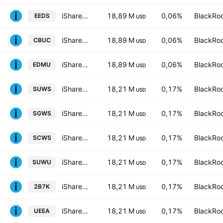
iShares IV PLC - iShares MSCI USA CTB Enhanced ESG UCITS ETF Unhedged USD
18,89 M
0,06%
BlackRoc
EEDS
USD
iShares IV PLC - iShares MSCI USA CTB Enhanced ESG UCITS ETF Accum Shs Hedged EUR
18,89 M
0,06%
BlackRoc
CBUC
USD
iShares IV PLC - iShares MSCI USA CTB Enhanced ESG UCITS ETF Accum Shs Unhedged USD
18,89 M
0,06%
BlackRoc
EDMU
USD
iShares MSCI World SRI UCITS ETF
18,21 M
0,17%
BlackRoc
SUWS
USD
iShares MSCI World SRI UCITS ETF Hedged GBP
18,21 M
0,17%
BlackRoc
SGWS
USD
iShares MSCI World SRI UCITS ETF Hedged CHF
18,21 M
0,17%
BlackRoc
SCWS
USD
iShares MSCI World SRI UCITS ETF Hedged USD
18,21 M
0,17%
BlackRoc
SUWU
USD
iShares MSCI World SRI UCITS ETF
18,21 M
0,17%
BlackRoc
2B7K
USD
iShares MSCI World SRI UCITS ETF Hedged EUR
18,21 M
0,17%
BlackRoc
UEEA
USD