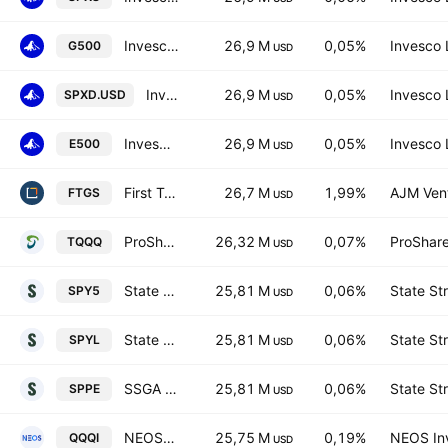
Invesco S&P 500 UCITS ETF Hedged GBP
26,9 M
0,05%
Invesco 
G500
USD
Invesco S&P 500 UCITS ETF
26,9 M
0,05%
Invesco 
SPXD.USD
USD
Invesco S&P 500 UCITS ETF
26,9 M
0,05%
Invesco 
E500
USD
First Trust Growth Strength ETF
26,7 M
1,99%
AJM Ven
FTGS
USD
ProShares UltraPro QQQ
26,32 M
0,07%
ProShare
TQQQ
USD
State Street SPDR S&P 500 UCITS ETF USD
25,81 M
0,06%
State St
SPY5
USD
State Street SPDR S&P 500 UCITS ETF Accum shs - USD
25,81 M
0,06%
State St
SPYL
USD
SSGA SPDR ETFs Europe I PLC - State Street SPDR S&P 500 UCITS ETF Accum Hedged EUR
25,81 M
0,06%
State St
SPPE
USD
NEOS Nasdaq 100 High Income ETF
25,75 M
0,19%
NEOS In
QQQI
USD