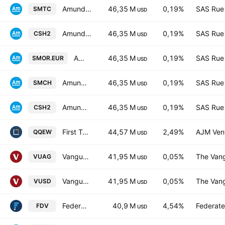
Amundi Smart Overnight Return UCITS ETF C USD Capitalisation
46,35 M
0,19%
SAS Rue 
SMTC
USD
Amundi Smart Overnight Return UCITS ETF C-GBP- Capitalisation
46,35 M
0,19%
SAS Rue 
CSH2
USD
Amundi Smart Overnight Return UCITS ETF D EUR Distribution
46,35 M
0,19%
SAS Rue 
SMOR.EUR
USD
Amundi Smart Overnight Return -UCITS ETF CHF Hedged- Capitalisation
46,35 M
0,19%
SAS Rue 
SMCH
USD
Amundi Smart Overnight Return UCITS ETF C EUR Capitalisation
46,35 M
0,19%
SAS Rue 
CSH2
USD
First Trust Nasdaq-100 Select Equal Weight ETF
44,57 M
2,49%
AJM Ven
QQEW
USD
Vanguard S&P 500 UCITS ETF
41,95 M
0,05%
The Vang
VUAG
USD
Vanguard S&P 500 UCITS ETF
41,95 M
0,05%
The Vang
VUSD
USD
Federated Hermes U.S. Strategic Dividend ETF
40,9 M
4,54%
Federate
FDV
USD