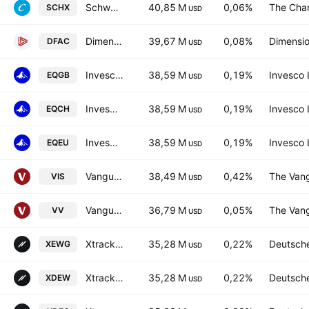
Schwab U.S. Large-Cap ETF
40,85 M
0,06%
The Cha
SCHX
USD
Dimensional U.S. Core Equity 2 ETF
39,67 M
0,08%
Dimensio
DFAC
USD
Invesco EQQQ Nasdaq-100 UCITS ETF GBP Hdg Acc
38,59 M
0,19%
Invesco 
EQGB
USD
Invesco EQQQ Nasdaq-100 UCITS ETF CHF Hdg Acc
38,59 M
0,19%
Invesco 
EQCH
USD
Invesco EQQQ Nasdaq-100 UCITS ETF EUR Hdg Acc
38,59 M
0,19%
Invesco 
EQEU
USD
Vanguard Industrials ETF
38,49 M
0,42%
The Vang
VIS
USD
Vanguard Morningstar Large-Cap ETF
36,79 M
0,05%
The Vang
VV
USD
Xtrackers (IE) PLC - Xtrackers S&P 500 Equal Weight UCITS ETF Accum-1D- Hedged GBP
35,28 M
0,22%
Deutsch
XEWG
USD
Xtrackers S&P 500 Equal Weight UCITS ETF
35,28 M
0,22%
Deutsch
XDEW
USD