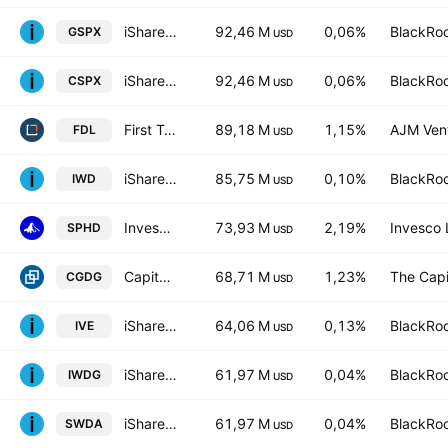
iShares Core S&P 500 UCITS ETF
92,46 M
0,06%
BlackRoc
GSPX
USD
iShares Core S&P 500 UCITS ETF
92,46 M
0,06%
BlackRoc
CSPX
USD
First Trust Morningstar Dividend Leaders Index Fund
89,18 M
1,15%
AJM Ven
FDL
USD
iShares Russell 1000 Value ETF
85,75 M
0,10%
BlackRoc
IWD
USD
Invesco S&P 500 High Dividend Low Volatility ETF
73,93 M
2,19%
Invesco 
SPHD
USD
Capital Group Dividend Growers ETF
68,71 M
1,23%
The Capi
CGDG
USD
iShares S&P 500 Value ETF
64,06 M
0,13%
BlackRoc
IVE
USD
iShares Core MSCI World UCITS ETF Hedged GBP
61,97 M
0,04%
BlackRoc
IWDG
USD
iShares Core MSCI World UCITS ETF
61,97 M
0,04%
BlackRoc
SWDA
USD