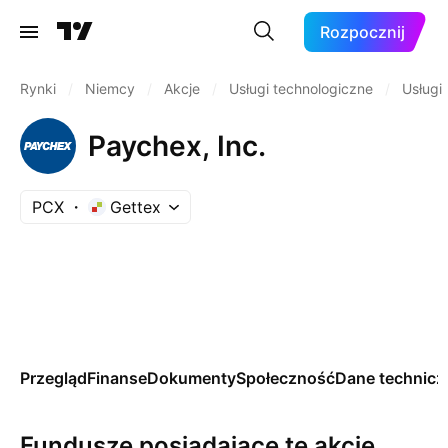
Rozpocznij
Rynki
/
Niemcy
/
Akcje
/
Usługi technologiczne
/
Usługi
Paychex, Inc.
PCX
Gettex
Przegląd
Finanse
Dokumenty
Społeczność
Dane technicz
Fundusze posiadające tę akcję