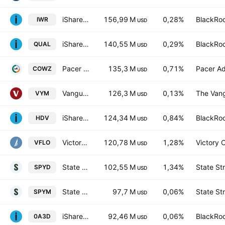
iShares Russell Midcap ETF
156,99 M
0,28%
BlackRoc
IWR
USD
iShares MSCI USA Quality Factor ETF
140,55 M
0,29%
BlackRoc
QUAL
USD
Pacer US Cash Cows 100 ETF
135,3 M
0,71%
Pacer Ad
COWZ
USD
Vanguard High Dividend Yield Index ETF
126,3 M
0,13%
The Vang
VYM
USD
iShares Core High Dividend ETF
124,34 M
0,84%
BlackRoc
HDV
USD
VictoryShares Free Cash Flow ETF
120,78 M
1,28%
Victory C
VFLO
USD
State Street SPDR Portfolio S&P 500 High Dividend ETF
102,55 M
1,34%
State St
SPYD
USD
State Street SPDR Portfolio S&P 500 ETF
97,7 M
0,06%
State St
SPYM
USD
iShares Core S&P 500 UCITS ETF
92,46 M
0,06%
BlackRoc
0A3D
USD