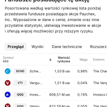
Posortowana według wartości rynkowej lista poniżej
przedstawia fundusze posiadające akcje Paychex,
Inc.. Wyposażone w dane o cenie, zmianie oraz inne
przydatne statystyki, ułatwiają inwestowanie w akcje
i oferują więcej możliwości przy niższym ryzyku.
Przegląd
Więcej
Wyniki
Dane techniczne
Rozszerz
Symbol
Wartość
Waga
Emitent
rynkowa
Schwab US Dividend Equity ETF
1,03 B
0,98%
The Cha
SCHD
USD
Vanguard Morningstar Total Stock Market ETF
1,01 B
0,04%
The Vang
VTI
USD
Invesco QQQ Trust Series I
908,51 M
0,19%
Invesco 
QQQ
USD
Vanguard S&P 500 ETF
823,59 M
0,05%
The Vang
VOO
USD