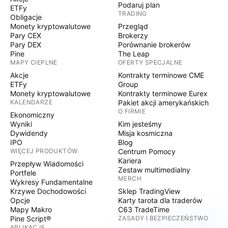
Podaruj plan
ETFy
TRADING
Obligacje
Monety kryptowalutowe
Przegląd
Pary CEX
Brokerzy
Pary DEX
Porównanie brokerów
Pine
The Leap
MAPY CIEPLNE
OFERTY SPECJALNE
Akcje
Kontrakty terminowe CME
ETFy
Group
Monety kryptowalutowe
Kontrakty terminowe Eurex
KALENDARZE
Pakiet akcji amerykańskich
O FIRMIE
Ekonomiczny
Wyniki
Kim jesteśmy
Dywidendy
Misja kosmiczna
IPO
Blog
WIĘCEJ PRODUKTÓW
Centrum Pomocy
Kariera
Przepływ Wiadomości
Zestaw multimedialny
Portfele
MERCH
Wykresy Fundamentalne
Krzywe Dochodowości
Sklep TradingView
Opcje
Karty tarota dla traderów
Mapy Makro
C63 TradeTime
Pine Script®
ZASADY I BEZPIECZEŃSTWO
APLIKACJE