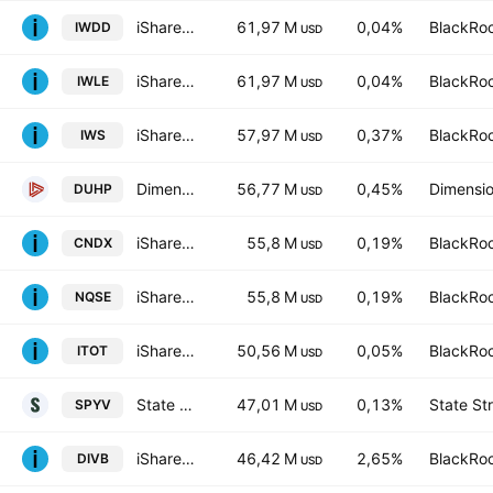
iShares III PLC - iShares Core MSCI World UCITS ETF USD
61,97 M
0,04%
BlackRoc
IWDD
USD
iShares Core MSCI World UCITS ETF Hedged (Dist)
61,97 M
0,04%
BlackRoc
IWLE
USD
iShares Russell Mid-Cap Value ETF
57,97 M
0,37%
BlackRoc
IWS
USD
Dimensional US High Profitability ETF
56,77 M
0,45%
Dimensio
DUHP
USD
iShares NASDAQ 100 UCITS ETF USD
55,8 M
0,19%
BlackRoc
CNDX
USD
iShares NASDAQ 100 UCITS ETF
55,8 M
0,19%
BlackRoc
NQSE
USD
iShares Core S&P Total U.S. Stock Market ETF
50,56 M
0,05%
BlackRoc
ITOT
USD
State Street SPDR Portfolio S&P 500 Value ETF
47,01 M
0,13%
State St
SPYV
USD
iShares Core Dividend ETF
46,42 M
2,65%
BlackRoc
DIVB
USD