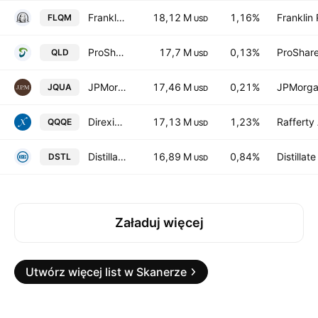
Franklin U.S. Mid Cap Multifactor Index ETF
18,12 M
1,16%
Franklin
FLQM
USD
ProShares Ultra QQQ
17,7 M
0,13%
ProShare
QLD
USD
JPMorgan U.S. Quality Factor ETF
17,46 M
0,21%
JPMorga
JQUA
USD
Direxion NASDAQ-100 Equal Weighted Index ETF
17,13 M
1,23%
Raffert
QQQE
USD
Distillate US Fundamental Stability & Value ETF
16,89 M
0,84%
Distillat
DSTL
USD
Załaduj więcej
Utwórz więcej list w Skanerze