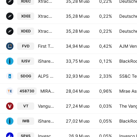
Xtrackers S&P 500 Equal Weight UCITS ETF Accum Shs -3C- CHF
35,28 M
0,22%
Deutsch
XDEC
USD
Xtrackers S&P 500 Equal Weight UCITS ETF
35,28 M
0,22%
Deutsch
XDEE
USD
Xtrackers S&P 500 Equal Weight UCITS ETF 2D USD
35,28 M
0,22%
Deutsch
XDED
USD
First Trust Value Line Dividend Index Fund
34,94 M
0,42%
AJM Ven
FVD
USD
iShares Core S&P US Value ETF
33,75 M
0,12%
BlackRoc
IUSV
USD
ALPS Sector Dividend Dogs ETF
32,93 M
2,33%
SS&C Tec
SDOG
USD
MIRAE ASSET TIGER U.S. Dividend Equity ETF Units
28,04 M
0,96%
Mirae As
458730
USD
Vanguard Total World Stock ETF
27,24 M
0,03%
The Vang
VT
USD
iShares Russell 1000 ETF
27,02 M
0,05%
BlackRoc
IWB
USD
Invesco S&P 500 UCITS ETF
26,9 M
0,05%
Invesco 
SPXS
USD