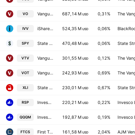
Vanguard Morningstar Mid-Cap ETF
687,14 M
0,31%
The Vang
VO
USD
iShares Core S&P 500 ETF
524,35 M
0,06%
BlackRoc
IVV
USD
State Street SPDR S&P 500 ETF
470,48 M
0,06%
State St
SPY
USD
Vanguard Morningstar Value ETF
301,55 M
0,12%
The Vang
VTV
USD
Vanguard Morningstar Mid-Cap Growth ETF
242,93 M
0,69%
The Vang
VOT
USD
State Street Industrial Select Sector SPDR ETF
230,01 M
0,67%
State St
XLI
USD
Invesco S&P 500 Equal Weight ETF
220,21 M
0,22%
Invesco 
RSP
USD
Invesco NASDAQ 100 ETF
192,87 M
0,19%
Invesco 
QQQM
USD
First Trust Capital Strength ETF
161,58 M
2,04%
AJM Ven
FTCS
USD