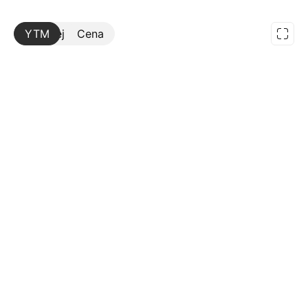
YTM
Więcej
Cena