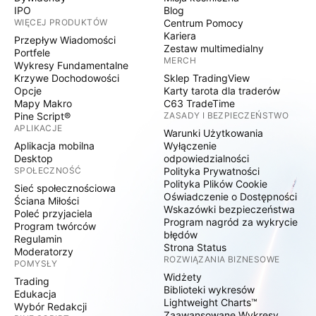
IPO
Blog
WIĘCEJ PRODUKTÓW
Centrum Pomocy
Kariera
Przepływ Wiadomości
Zestaw multimedialny
Portfele
MERCH
Wykresy Fundamentalne
Krzywe Dochodowości
Sklep TradingView
Opcje
Karty tarota dla traderów
Mapy Makro
C63 TradeTime
Pine Script®
ZASADY I BEZPIECZEŃSTWO
APLIKACJE
Warunki Użytkowania
Aplikacja mobilna
Wyłączenie
Desktop
odpowiedzialności
SPOŁECZNOŚĆ
Polityka Prywatności
Polityka Plików Cookie
Sieć społecznościowa
Oświadczenie o Dostępności
Ściana Miłości
Wskazówki bezpieczeństwa
Poleć przyjaciela
Program nagród za wykrycie
Program twórców
błędów
Regulamin
Strona Status
Moderatorzy
ROZWIĄZANIA BIZNESOWE
POMYSŁY
Widżety
Trading
Biblioteki wykresów
Edukacja
Lightweight Charts™
Wybór Redakcji
Zaawansowane Wykresy