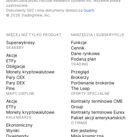
dostarczana przez FactSet Research Systems Inc. Wszelkie prawa
zastrzeżone.
Dokumenty SEC i inne dokumenty dostarcza
Quartr
.
© 2026 TradingView, Inc.
WIĘCEJ NIŻ TYLKO PRODUKT
NARZĘDZIA I SUBSKRYPCJE
Superwykresy
Funkcje
SKANERY
Cennik
Dane rynkowe
Akcje
Podaruj plan
ETFy
TRADING
Obligacje
Monety kryptowalutowe
Przegląd
Pary CEX
Brokerzy
Pary DEX
Porównanie brokerów
Pine
The Leap
MAPY CIEPLNE
OFERTY SPECJALNE
Akcje
Kontrakty terminowe CME
ETFy
Group
Monety kryptowalutowe
Kontrakty terminowe Eurex
KALENDARZE
Pakiet akcji amerykańskich
O FIRMIE
Ekonomiczny
Wyniki
Kim jesteśmy
Dywidendy
Misja kosmiczna