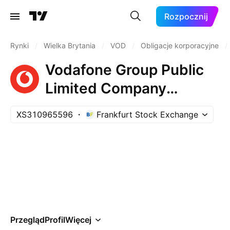
Rozpocznij
Rynki
/
Wielka Brytania
/
VOD
/
Obligacje korporacyjne
/
Vodafone Group Public
Limited Company
6.375% 03-JUL-2050
XS310965596
Frankfurt Stock Exchange
Przegląd
Profil
Więcej