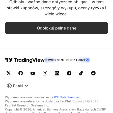
Odblokuj ważne dane dotyczące obligacji, w tym
stawki kuponów, szczegóły wykupu, oceny ryzyka i
wiele więcej.
Odblokuj pełne dane
STWORZONE PRZEZ LUDZI
Polski
Wybrane dane rynkowe dostarcza
ICE Data Services
.
Wybrane dane referencyjne dostarcza FactSet. Copyright © 2026
FactSet Research Systems Inc.
Copyright © 2026, American Bankers Association. Baza danych CUSIP