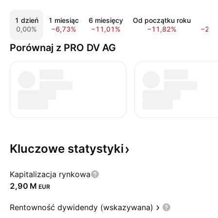
1 dzień
1 miesiąc
6 miesięcy
Od początku roku
1 r
0,00%
−6,73%
−11,01%
−11,82%
−23,
Porównaj z PRO DV AG
Kluczowe
statystyki
Kapitalizacja rynkowa
‪2,90 M‬
EUR
Rentowność dywidendy (wskazywana)