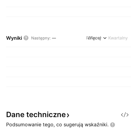
Wyniki
Roczny
Więcej
Kwartalny
Następny
:
—
Dane
techniczne
Podsumowanie tego, co sugerują
wskaźniki.