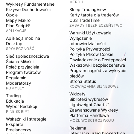
MERCH
Wykresy Fundamentalne
Krzywe Dochodowości
Sklep TradingView
Opcje
Karty tarota dla traderów
Mapy Makro
C63 TradeTime
Pine Script®
ZASADY I BEZPIECZEŃSTWO
APLIKACJE
Warunki Użytkowania
Aplikacja mobilna
Wyłączenie
Desktop
odpowiedzialności
SPOŁECZNOŚĆ
Polityka Prywatności
Polityka Plików Cookie
Sieć społecznościowa
Oświadczenie o Dostępności
Ściana Miłości
Wskazówki bezpieczeństwa
Poleć przyjaciela
Program nagród za wykrycie
Program twórców
błędów
Regulamin
Strona Status
Moderatorzy
ROZWIĄZANIA BIZNESOWE
POMYSŁY
Widżety
Trading
Biblioteki wykresów
Edukacja
Lightweight Charts™
Wybór Redakcji
Zaawansowane Wykresy
PINE SCRIPT
Platforma Handlowa
Wskaźniki i strategie
MOŻLIWOŚCI ROZWOJU
Eksperci
Reklama
Freelancerzy
Integracja usług brokerskich