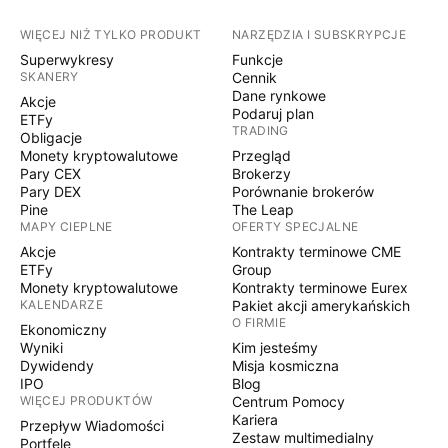
WIĘCEJ NIŻ TYLKO PRODUKT
NARZĘDZIA I SUBSKRYPCJE
Superwykresy
Funkcje
SKANERY
Cennik
Dane rynkowe
Akcje
Podaruj plan
ETFy
TRADING
Obligacje
Monety kryptowalutowe
Przegląd
Pary CEX
Brokerzy
Pary DEX
Porównanie brokerów
Pine
The Leap
MAPY CIEPLNE
OFERTY SPECJALNE
Akcje
Kontrakty terminowe CME
ETFy
Group
Monety kryptowalutowe
Kontrakty terminowe Eurex
KALENDARZE
Pakiet akcji amerykańskich
O FIRMIE
Ekonomiczny
Wyniki
Kim jesteśmy
Dywidendy
Misja kosmiczna
IPO
Blog
WIĘCEJ PRODUKTÓW
Centrum Pomocy
Kariera
Przepływ Wiadomości
Zestaw multimedialny
Portfele