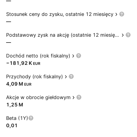
—
Stosunek ceny do zysku, ostatnie 12 miesięcy
—
Podstawowy zysk na akcję (ostatnie 12 miesięcy)
—
Dochód netto (rok fiskalny)
‪−181,92 K‬
EUR
Przychody (rok fiskalny)
‪4,09 M‬
EUR
Akcje w obrocie giełdowym
‪1,25 M‬
Beta (1Y)
0,01