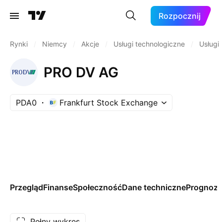
Rozpocznij
Rynki
/
Niemcy
/
Akcje
/
Usługi technologiczne
/
Usługi
PRO DV AG
PDA0
Frankfurt Stock Exchange
Przegląd
Finanse
Społeczność
Dane techniczne
Prognoz
Pełny wykres