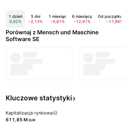
1 dzień
5 dni
1 miesiąc
6 miesięcy
Od początku r
0,82%
−2,13%
−0,81%
−12,91%
−17,88%
Porównaj z Mensch und Maschine
Software SE
Kluczowe
statystyki
Kapitalizacja rynkowa
‪611,85 M‬
EUR