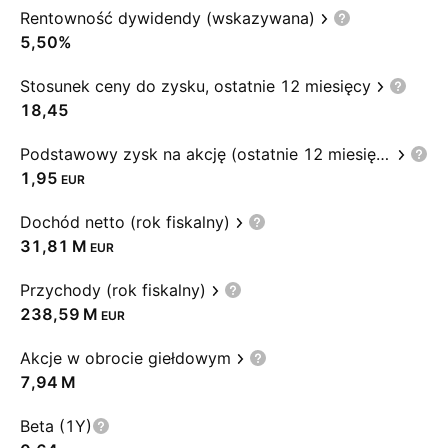
Rentowność dywidendy (wskazywana)
5,50%
Stosunek ceny do zysku, ostatnie 12 miesięcy
18,45
Podstawowy zysk na akcję (ostatnie 12 miesięcy)
1,95
EUR
Dochód netto (rok fiskalny)
‪31,81 M‬
EUR
Przychody (rok fiskalny)
‪238,59 M‬
EUR
Akcje w obrocie giełdowym
‪7,94 M‬
Beta (1Y)