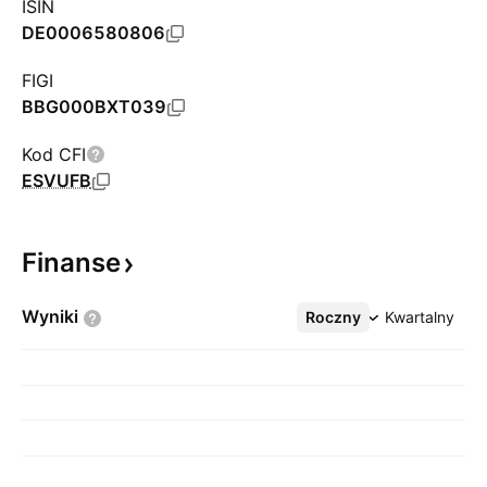
ISIN
DE0006580806
FIGI
BBG000BXT039
Kod CFI
ESVUFB
Finanse
Wyniki
Roczny
Więcej
Kwartalny