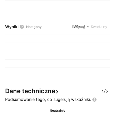
Wyniki
Roczny
Więcej
Kwartalny
Następny
:
—
Dane
techniczne
Podsumowanie tego, co sugerują
wskaźniki.
Neutralnie