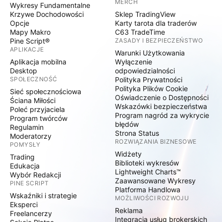
MERCH
Wykresy Fundamentalne
Krzywe Dochodowości
Sklep TradingView
Opcje
Karty tarota dla traderów
Mapy Makro
C63 TradeTime
Pine Script®
ZASADY I BEZPIECZEŃSTWO
APLIKACJE
Warunki Użytkowania
Aplikacja mobilna
Wyłączenie
Desktop
odpowiedzialności
SPOŁECZNOŚĆ
Polityka Prywatności
Polityka Plików Cookie
Sieć społecznościowa
Oświadczenie o Dostępności
Ściana Miłości
Wskazówki bezpieczeństwa
Poleć przyjaciela
Program nagród za wykrycie
Program twórców
błędów
Regulamin
Strona Status
Moderatorzy
ROZWIĄZANIA BIZNESOWE
POMYSŁY
Widżety
Trading
Biblioteki wykresów
Edukacja
Lightweight Charts™
Wybór Redakcji
Zaawansowane Wykresy
PINE SCRIPT
Platforma Handlowa
Wskaźniki i strategie
MOŻLIWOŚCI ROZWOJU
Eksperci
Reklama
Freelancerzy
Integracja usług brokerskich