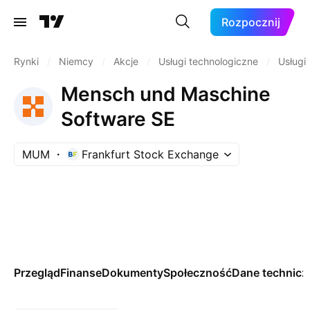
Rozpocznij
Rynki
/
Niemcy
/
Akcje
/
Usługi technologiczne
/
Usługi
Mensch und Maschine
Software SE
MUM
Frankfurt Stock Exchange
Przegląd
Finanse
Dokumenty
Społeczność
Dane technicz