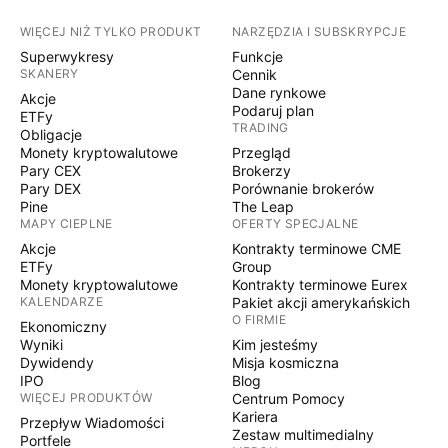
WIĘCEJ NIŻ TYLKO PRODUKT
NARZĘDZIA I SUBSKRYPCJE
Superwykresy
Funkcje
SKANERY
Cennik
Dane rynkowe
Akcje
Podaruj plan
ETFy
TRADING
Obligacje
Monety kryptowalutowe
Przegląd
Pary CEX
Brokerzy
Pary DEX
Porównanie brokerów
Pine
The Leap
MAPY CIEPLNE
OFERTY SPECJALNE
Akcje
Kontrakty terminowe CME
ETFy
Group
Monety kryptowalutowe
Kontrakty terminowe Eurex
KALENDARZE
Pakiet akcji amerykańskich
O FIRMIE
Ekonomiczny
Wyniki
Kim jesteśmy
Dywidendy
Misja kosmiczna
IPO
Blog
WIĘCEJ PRODUKTÓW
Centrum Pomocy
Kariera
Przepływ Wiadomości
Zestaw multimedialny
Portfele