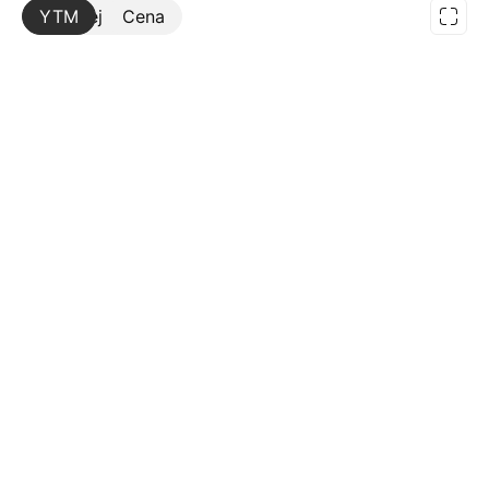
YTM
Więcej
Cena