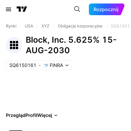
Rozpocznij
Rynki
/
USA
/
XYZ
/
Obligacje korporacyjne
/
SQ61501
Block, Inc. 5.625% 15-
AUG-2030
SQ6150161
FINRA
Przegląd
Profil
Więcej