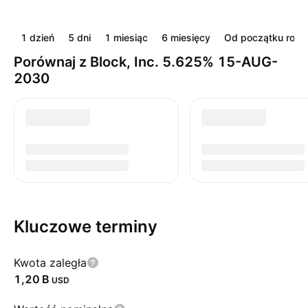
1 dzień
5 dni
1 miesiąc
6 miesięcy
Od początku roku
Porównaj z Block, Inc. 5.625% 15-AUG-
2030
Kluczowe terminy
Kwota zaległa
‪1,20 B‬
USD