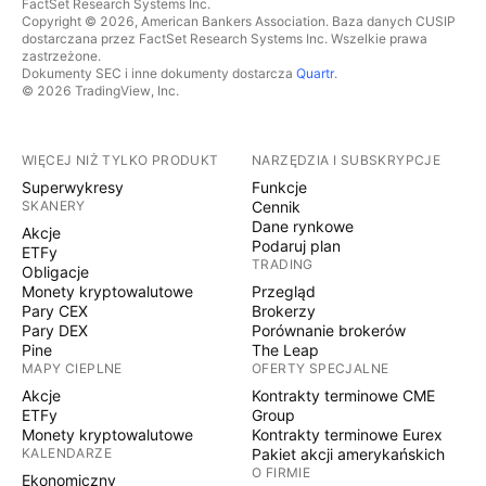
FactSet Research Systems Inc.
Copyright © 2026, American Bankers Association. Baza danych CUSIP
dostarczana przez FactSet Research Systems Inc. Wszelkie prawa
zastrzeżone.
Dokumenty SEC i inne dokumenty dostarcza
Quartr
.
© 2026 TradingView, Inc.
WIĘCEJ NIŻ TYLKO PRODUKT
NARZĘDZIA I SUBSKRYPCJE
Superwykresy
Funkcje
SKANERY
Cennik
Dane rynkowe
Akcje
Podaruj plan
ETFy
TRADING
Obligacje
Monety kryptowalutowe
Przegląd
Pary CEX
Brokerzy
Pary DEX
Porównanie brokerów
Pine
The Leap
MAPY CIEPLNE
OFERTY SPECJALNE
Akcje
Kontrakty terminowe CME
ETFy
Group
Monety kryptowalutowe
Kontrakty terminowe Eurex
KALENDARZE
Pakiet akcji amerykańskich
O FIRMIE
Ekonomiczny