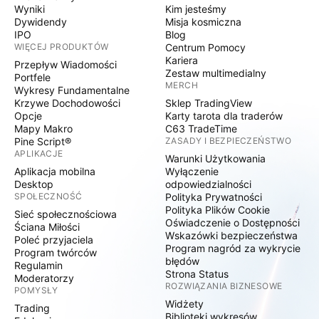
Wyniki
Kim jesteśmy
Dywidendy
Misja kosmiczna
IPO
Blog
WIĘCEJ PRODUKTÓW
Centrum Pomocy
Kariera
Przepływ Wiadomości
Zestaw multimedialny
Portfele
MERCH
Wykresy Fundamentalne
Krzywe Dochodowości
Sklep TradingView
Opcje
Karty tarota dla traderów
Mapy Makro
C63 TradeTime
Pine Script®
ZASADY I BEZPIECZEŃSTWO
APLIKACJE
Warunki Użytkowania
Aplikacja mobilna
Wyłączenie
Desktop
odpowiedzialności
SPOŁECZNOŚĆ
Polityka Prywatności
Polityka Plików Cookie
Sieć społecznościowa
Oświadczenie o Dostępności
Ściana Miłości
Wskazówki bezpieczeństwa
Poleć przyjaciela
Program nagród za wykrycie
Program twórców
błędów
Regulamin
Strona Status
Moderatorzy
ROZWIĄZANIA BIZNESOWE
POMYSŁY
Widżety
Trading
Biblioteki wykresów