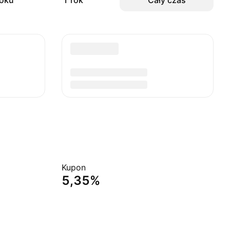
roku
1 rok
Cały czas
Kupon
5,35%