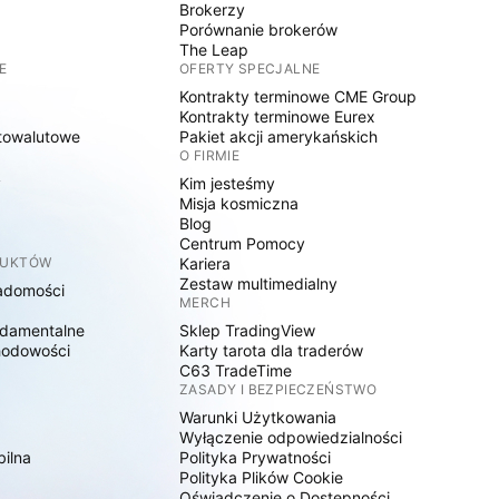
Brokerzy
Porównanie brokerów
The Leap
E
OFERTY SPECJALNE
Kontrakty terminowe CME Group
Kontrakty terminowe Eurex
towalutowe
Pakiet akcji amerykańskich
O FIRMIE
y
Kim jesteśmy
Misja kosmiczna
Blog
Centrum Pomocy
DUKTÓW
Kariera
Zestaw multimedialny
adomości
MERCH
damentalne
Sklep TradingView
hodowości
Karty tarota dla traderów
C63 TradeTime
ZASADY I BEZPIECZEŃSTWO
Warunki Użytkowania
Wyłączenie odpowiedzialności
bilna
Polityka Prywatności
Polityka Plików Cookie
Oświadczenie o Dostępności