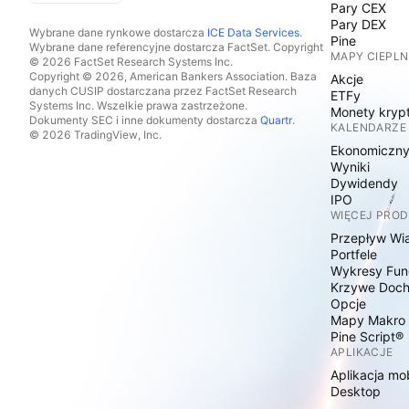
Pary CEX
Pary DEX
Wybrane dane rynkowe dostarcza
ICE Data Services
.
Pine
Wybrane dane referencyjne dostarcza FactSet. Copyright
MAPY CIEPLN
© 2026 FactSet Research Systems Inc.
Copyright © 2026, American Bankers Association. Baza
Akcje
danych CUSIP dostarczana przez FactSet Research
ETFy
Systems Inc. Wszelkie prawa zastrzeżone.
Monety kryp
Dokumenty SEC i inne dokumenty dostarcza
Quartr
.
KALENDARZE
© 2026 TradingView, Inc.
Ekonomiczn
Wyniki
Dywidendy
IPO
WIĘCEJ PRO
Przepływ Wi
Portfele
Wykresy Fun
Krzywe Doc
Opcje
Mapy Makro
Pine Script®
APLIKACJE
Aplikacja mo
Desktop