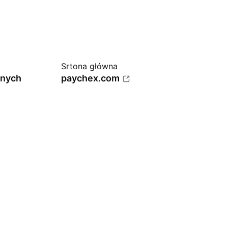
Srtona główna
anych
paychex.com