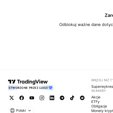
Zar
Odblokuj ważne dane dotycz
WIĘCEJ NIŻ 
Superwykre
STWORZONE PRZEZ LUDZI
SKANERY
Akcje
ETFy
Obligacje
Polski
Monety kryp