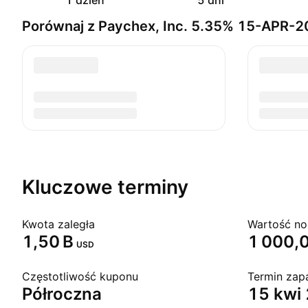
1 dzień
5 dni
Porównaj z Paychex, Inc. 5.35% 15-APR-
Kluczowe terminy
Kwota zaległa
Wartość no
‪1,50 B‬
1 000,
USD
Częstotliwość kuponu
Termin zap
Półroczna
15 kwi