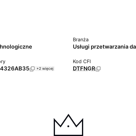
Branża
chnologiczne
Usługi przetwarzania d
ory
Kod CFI
4326AB35
DTFNGR
+2 więcej