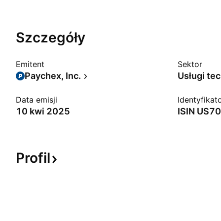
Szczegóły
Emitent
Sektor
Paychex, Inc.
Usługi te
Data emisji
Identyfikat
10 kwi 2025
ISIN
US70
Profil