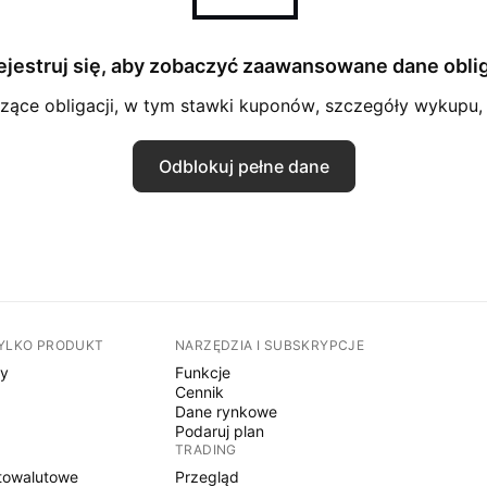
ejestruj się, aby zobaczyć zaawansowane dane oblig
ące obligacji, w tym stawki kuponów, szczegóły wykupu, o
Odblokuj pełne dane
TYLKO PRODUKT
NARZĘDZIA I SUBSKRYPCJE
sy
Funkcje
Cennik
Dane rynkowe
Podaruj plan
TRADING
towalutowe
Przegląd