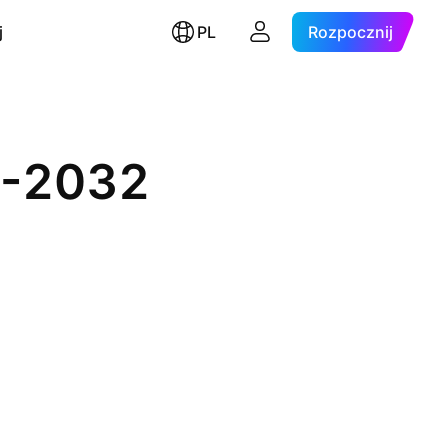
j
PL
Rozpocznij
R-2032