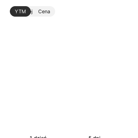
YTM
Więcej
Cena