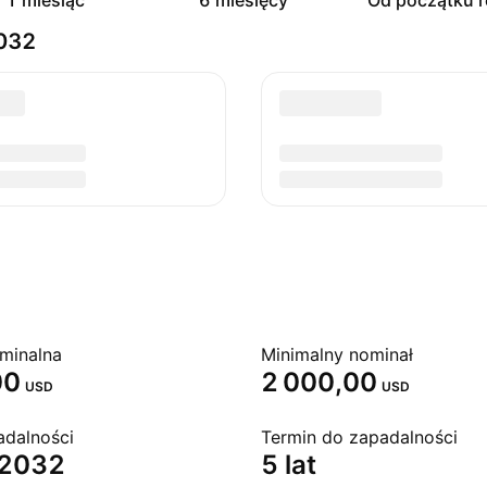
1 miesiąc
6 miesięcy
Od początku 
2032
minalna
Minimalny nominał
00
2 000,00
USD
USD
adalności
Termin do zapadalności
 2032
5 lat