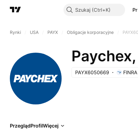
Szukaj
P
Rynki
/
USA
/
PAYX
/
Obligacje korporacyjne
/
PAYX6
Paychex,
PAYX6050669
FINRA
Przegląd
Profil
Więcej