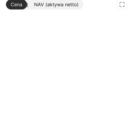
Cena
Więcej
NAV (aktywa netto)