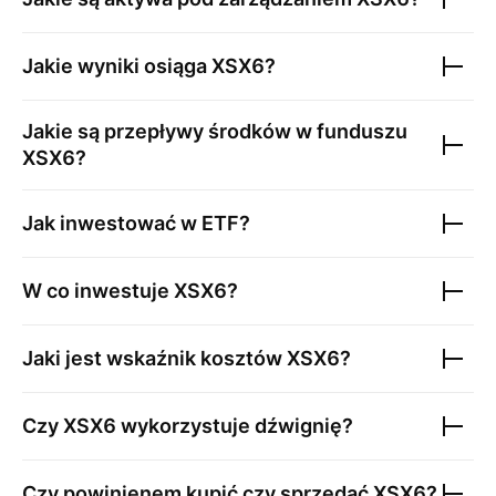
Jakie wyniki osiąga
XSX6
?
Jakie są przepływy środków w funduszu
XSX6
?
Jak inwestować w ETF?
W co inwestuje
XSX6
?
Jaki jest wskaźnik kosztów
XSX6
?
Czy
XSX6
wykorzystuje dźwignię?
Czy powinienem kupić czy sprzedać
XSX6
?