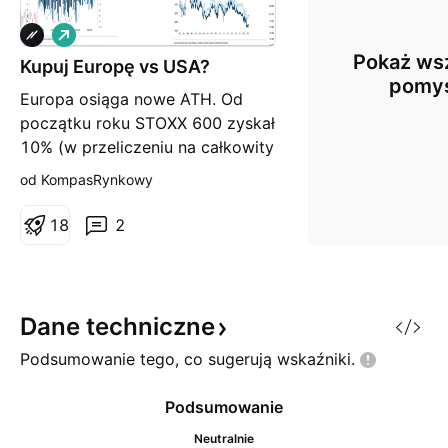
L
o
Pokaż wsz
Kupuj Europę vs USA?
n
g
pomy
Europa osiąga nowe ATH. Od
początku roku STOXX 600 zyskał
10% (w przeliczeniu na całkowity
zwrot), podczas gdy Euro Stoxx
od KompasRynkowy
50 wzrósł o 14%, wyprzedzając
S&P 500 i NASDAQ. Rynki akcji w
1
8
2
Wielkiej Brytanii, Francji,
Włoszech i Hiszpanii osiągają
nowe szczyty od czasu COVID-
19 (tylko Niemcy i Szwajcaria
Dane
techniczne
Podsumowanie tego, co sugerują
wskaźniki.
Podsumowanie
Neutralnie