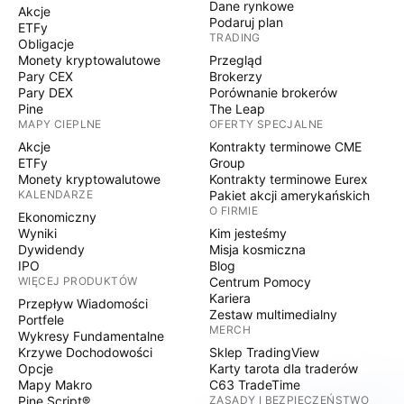
Dane rynkowe
Akcje
Podaruj plan
ETFy
TRADING
Obligacje
Monety kryptowalutowe
Przegląd
Pary CEX
Brokerzy
Pary DEX
Porównanie brokerów
Pine
The Leap
MAPY CIEPLNE
OFERTY SPECJALNE
Akcje
Kontrakty terminowe CME
ETFy
Group
Monety kryptowalutowe
Kontrakty terminowe Eurex
KALENDARZE
Pakiet akcji amerykańskich
O FIRMIE
Ekonomiczny
Wyniki
Kim jesteśmy
Dywidendy
Misja kosmiczna
IPO
Blog
WIĘCEJ PRODUKTÓW
Centrum Pomocy
Kariera
Przepływ Wiadomości
Zestaw multimedialny
Portfele
MERCH
Wykresy Fundamentalne
Krzywe Dochodowości
Sklep TradingView
Opcje
Karty tarota dla traderów
Mapy Makro
C63 TradeTime
Pine Script®
ZASADY I BEZPIECZEŃSTWO