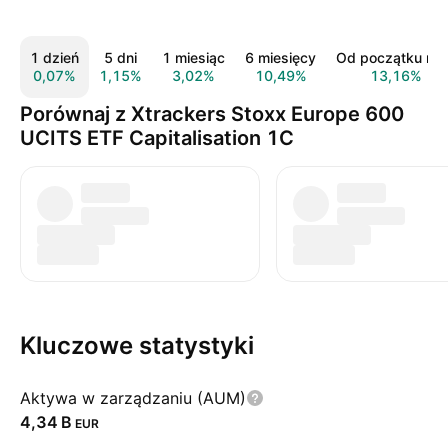
1 dzień
5 dni
1 miesiąc
6 miesięcy
Od początku rok
0,07%
1,15%
3,02%
10,49%
13,16%
Porównaj z Xtrackers Stoxx Europe 600
UCITS ETF Capitalisation 1C
Kluczowe statystyki
Aktywa w zarządzaniu (AUM)
‪4,34 B‬
EUR