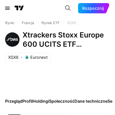
Rozpocznij
Rynki
/
Francja
/
Rynek ETF
/
XSX6
Xtrackers Stoxx Europe
600 UCITS ETF
Capitalisation 1C
XSX6
Euronext
Przegląd
Profil
Holdingi
Społeczność
Dane techniczne
Se