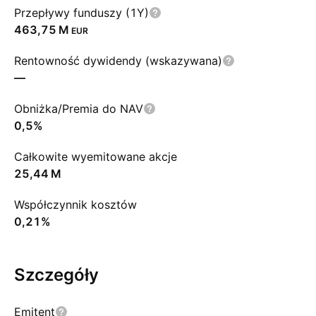
Przepływy funduszy (1Y)
‪463,75 M‬
EUR
Rentowność dywidendy (wskazywana)
—
Obniżka/Premia do NAV
0,5%
Całkowite wyemitowane akcje
‪25,44 M‬
Współczynnik kosztów
0,21%
Szczegóły
Emitent