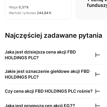
fundusz
Waga
0,31%
Wartość rynkowa
‪244,84 K‬
Najczęściej zadawane pytania
Jaka jest dzisiejsza cena akcji
FBD
HOLDINGS PLC
?
Jakie jest oznaczenie giełdowe akcji
FBD
HOLDINGS PLC
?
Czy cena akcji
FBD HOLDINGS PLC
rośnie?
Jaka jest prognoza cen akcji
EG7
?