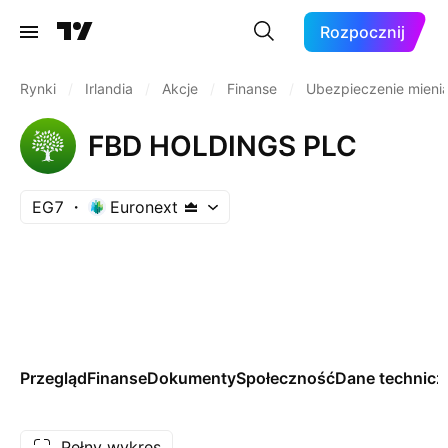
Rozpocznij
Rynki
/
Irlandia
/
Akcje
/
Finanse
/
Ubezpieczenie mieni
FBD HOLDINGS PLC
EG7
Euronext
Przegląd
Finanse
Dokumenty
Społeczność
Dane technicz
Pełny wykres