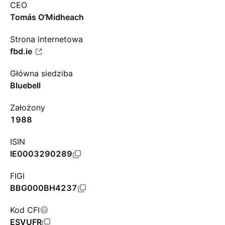
CEO
Tomás O’Midheach
Strona internetowa
fbd.ie
Główna siedziba
Bluebell
Założony
1988
ISIN
IE0003290289
FIGI
BBG000BH4237
Kod CFI
ESVUFR