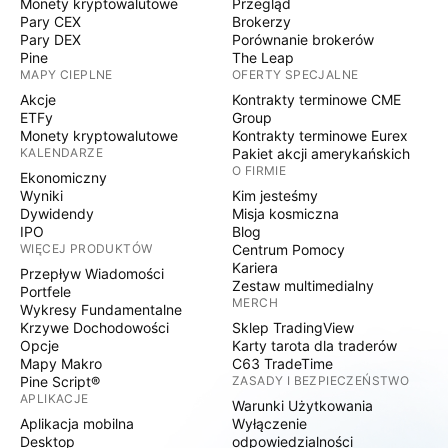
Monety kryptowalutowe
Przegląd
Pary CEX
Brokerzy
Pary DEX
Porównanie brokerów
Pine
The Leap
MAPY CIEPLNE
OFERTY SPECJALNE
Akcje
Kontrakty terminowe CME
ETFy
Group
Monety kryptowalutowe
Kontrakty terminowe Eurex
KALENDARZE
Pakiet akcji amerykańskich
O FIRMIE
Ekonomiczny
Wyniki
Kim jesteśmy
Dywidendy
Misja kosmiczna
IPO
Blog
WIĘCEJ PRODUKTÓW
Centrum Pomocy
Kariera
Przepływ Wiadomości
Zestaw multimedialny
Portfele
MERCH
Wykresy Fundamentalne
Krzywe Dochodowości
Sklep TradingView
Opcje
Karty tarota dla traderów
Mapy Makro
C63 TradeTime
Pine Script®
ZASADY I BEZPIECZEŃSTWO
APLIKACJE
Warunki Użytkowania
Aplikacja mobilna
Wyłączenie
Desktop
odpowiedzialności