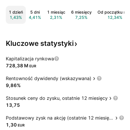
1 dzień
5 dni
1 miesiąc
6 miesięcy
Od początku rok
1,43%
4,41%
2,31%
7,25%
12,34%
Kluczowe
statystyki
Kapitalizacja rynkowa
‪728,38 M‬
EUR
Rentowność dywidendy (wskazywana)
9,86%
Stosunek ceny do zysku, ostatnie 12 miesięcy
13,75
Podstawowy zysk na akcję (ostatnie 12 miesięcy)
1,30
EUR