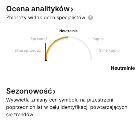
Ocena
analityków
Zbiorczy widok ocen
specjalistów.
Neutralnie
Sprzedaż
Kupno
Silna sprzedaż
Silne kupno
Neutralnie
Sezonowość
Wyświetla zmiany cen symbolu na przestrzeni
poprzednich lat w celu identyfikacji powtarzających
się trendów.