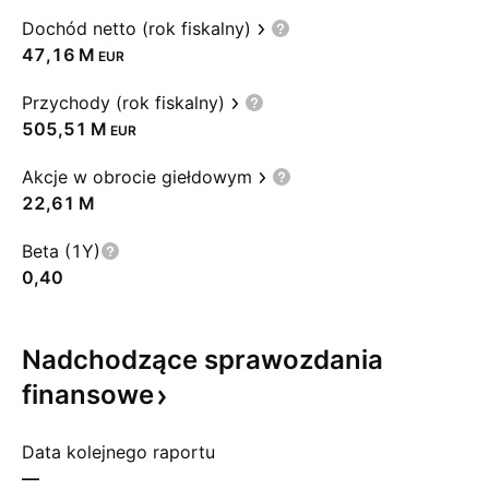
Dochód netto (rok fiskalny)
‪47,16 M‬
EUR
Przychody (rok fiskalny)
‪505,51 M‬
EUR
Akcje w obrocie giełdowym
‪22,61 M‬
Beta (1Y)
0,40
Nadchodzące sprawozdania
finansowe
Data kolejnego raportu
—