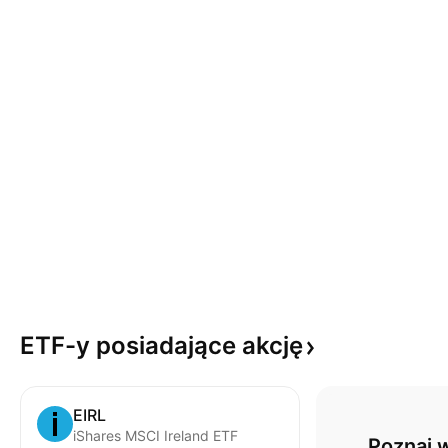
ETF-y posiadające
akcję
EIRL
iShares MSCI Ireland ETF
Poznaj w