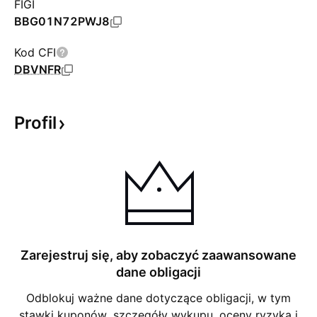
FIGI
BBG01N72PWJ8
Kod CFI
DBVNFR
Profil
Zarejestruj się, aby zobaczyć zaawansowane
dane obligacji
Odblokuj ważne dane dotyczące obligacji, w tym
stawki kuponów, szczegóły wykupu, oceny ryzyka i