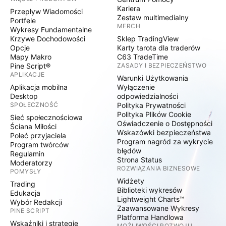
Kariera
Przepływ Wiadomości
Zestaw multimedialny
Portfele
MERCH
Wykresy Fundamentalne
Krzywe Dochodowości
Sklep TradingView
Opcje
Karty tarota dla traderów
Mapy Makro
C63 TradeTime
Pine Script®
ZASADY I BEZPIECZEŃSTWO
APLIKACJE
Warunki Użytkowania
Aplikacja mobilna
Wyłączenie
Desktop
odpowiedzialności
SPOŁECZNOŚĆ
Polityka Prywatności
Polityka Plików Cookie
Sieć społecznościowa
Oświadczenie o Dostępności
Ściana Miłości
Wskazówki bezpieczeństwa
Poleć przyjaciela
Program nagród za wykrycie
Program twórców
błędów
Regulamin
Strona Status
Moderatorzy
ROZWIĄZANIA BIZNESOWE
POMYSŁY
Widżety
Trading
Biblioteki wykresów
Edukacja
Lightweight Charts™
Wybór Redakcji
Zaawansowane Wykresy
PINE SCRIPT
Platforma Handlowa
Wskaźniki i strategie
MOŻLIWOŚCI ROZWOJU