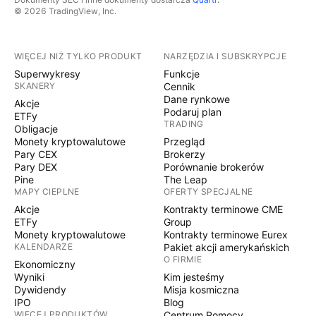
© 2026 TradingView, Inc.
WIĘCEJ NIŻ TYLKO PRODUKT
NARZĘDZIA I SUBSKRYPCJE
Superwykresy
Funkcje
SKANERY
Cennik
Dane rynkowe
Akcje
Podaruj plan
ETFy
TRADING
Obligacje
Monety kryptowalutowe
Przegląd
Pary CEX
Brokerzy
Pary DEX
Porównanie brokerów
Pine
The Leap
MAPY CIEPLNE
OFERTY SPECJALNE
Akcje
Kontrakty terminowe CME
ETFy
Group
Monety kryptowalutowe
Kontrakty terminowe Eurex
KALENDARZE
Pakiet akcji amerykańskich
O FIRMIE
Ekonomiczny
Wyniki
Kim jesteśmy
Dywidendy
Misja kosmiczna
IPO
Blog
WIĘCEJ PRODUKTÓW
Centrum Pomocy