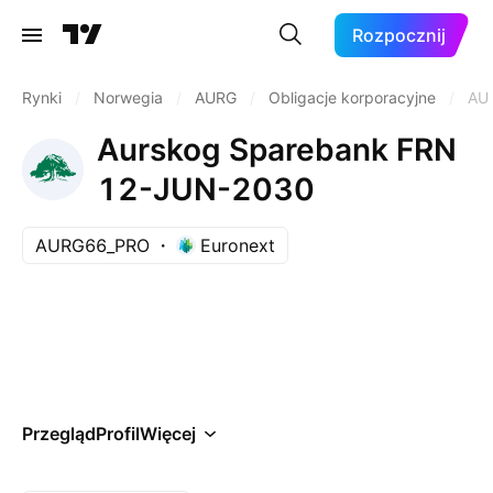
Rozpocznij
Rynki
/
Norwegia
/
AURG
/
Obligacje korporacyjne
/
AU
Aurskog Sparebank FRN
12-JUN-2030
AURG66_PRO
Euronext
Przegląd
Profil
Więcej