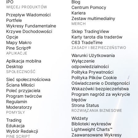
IPO
Blog
WIĘCEJ PRODUKTÓW
Centrum Pomocy
Kariera
Przepływ Wiadomości
Zestaw multimedialny
Portfele
MERCH
Wykresy Fundamentalne
Krzywe Dochodowości
Sklep TradingView
Opcje
Karty tarota dla traderów
Mapy Makro
C63 TradeTime
Pine Script®
ZASADY I BEZPIECZEŃSTWO
APLIKACJE
Warunki Użytkowania
Aplikacja mobilna
Wyłączenie
Desktop
odpowiedzialności
SPOŁECZNOŚĆ
Polityka Prywatności
Polityka Plików Cookie
Sieć społecznościowa
Oświadczenie o Dostępności
Ściana Miłości
Wskazówki bezpieczeństwa
Poleć przyjaciela
Program nagród za wykrycie
Program twórców
błędów
Regulamin
Strona Status
Moderatorzy
ROZWIĄZANIA BIZNESOWE
POMYSŁY
Widżety
Trading
Biblioteki wykresów
Edukacja
Lightweight Charts™
Wybór Redakcji
Zaawansowane Wykresy
PINE SCRIPT