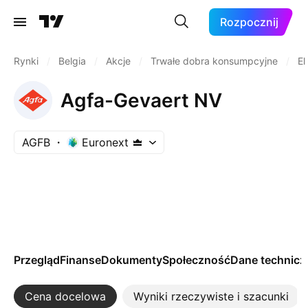
Rozpocznij
Rynki
/
Belgia
/
Akcje
/
Trwałe dobra konsumpcyjne
/
El
Agfa-Gevaert NV
AGFB
Euronext
Przegląd
Finanse
Dokumenty
Społeczność
Dane technicz
Cena docelowa
Wyniki rzeczywiste i szacunki