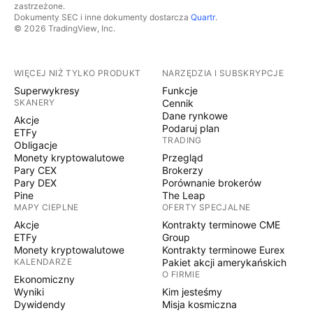
zastrzeżone.
Dokumenty SEC i inne dokumenty dostarcza
Quartr
.
© 2026 TradingView, Inc.
WIĘCEJ NIŻ TYLKO PRODUKT
NARZĘDZIA I SUBSKRYPCJE
Superwykresy
Funkcje
SKANERY
Cennik
Dane rynkowe
Akcje
Podaruj plan
ETFy
TRADING
Obligacje
Monety kryptowalutowe
Przegląd
Pary CEX
Brokerzy
Pary DEX
Porównanie brokerów
Pine
The Leap
MAPY CIEPLNE
OFERTY SPECJALNE
Akcje
Kontrakty terminowe CME
ETFy
Group
Monety kryptowalutowe
Kontrakty terminowe Eurex
KALENDARZE
Pakiet akcji amerykańskich
O FIRMIE
Ekonomiczny
Wyniki
Kim jesteśmy
Dywidendy
Misja kosmiczna