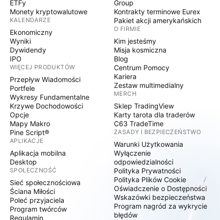
ETFy
Group
Monety kryptowalutowe
Kontrakty terminowe Eurex
KALENDARZE
Pakiet akcji amerykańskich
O FIRMIE
Ekonomiczny
Wyniki
Kim jesteśmy
Dywidendy
Misja kosmiczna
IPO
Blog
WIĘCEJ PRODUKTÓW
Centrum Pomocy
Kariera
Przepływ Wiadomości
Zestaw multimedialny
Portfele
MERCH
Wykresy Fundamentalne
Krzywe Dochodowości
Sklep TradingView
Opcje
Karty tarota dla traderów
Mapy Makro
C63 TradeTime
Pine Script®
ZASADY I BEZPIECZEŃSTWO
APLIKACJE
Warunki Użytkowania
Aplikacja mobilna
Wyłączenie
Desktop
odpowiedzialności
SPOŁECZNOŚĆ
Polityka Prywatności
Polityka Plików Cookie
Sieć społecznościowa
Oświadczenie o Dostępności
Ściana Miłości
Wskazówki bezpieczeństwa
Poleć przyjaciela
Program nagród za wykrycie
Program twórców
błędów
Regulamin