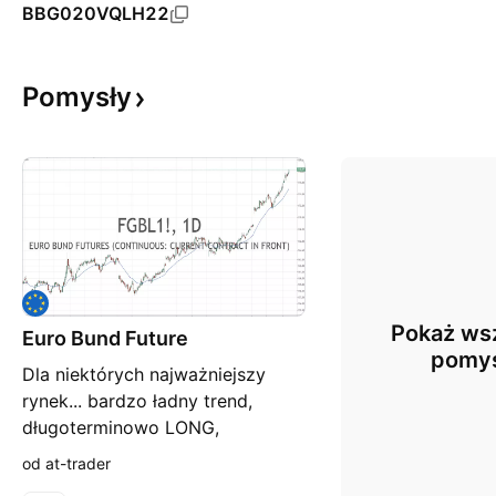
BBG020VQLH22
Pomysły
Pokaż wsz
Euro Bund Future
pomy
Dla niektórych najważniejszy
rynek... bardzo ładny trend,
długoterminowo LONG,
krótkoterminowo brak sygnałów
od at-trader
na przerwanie trendu, ale