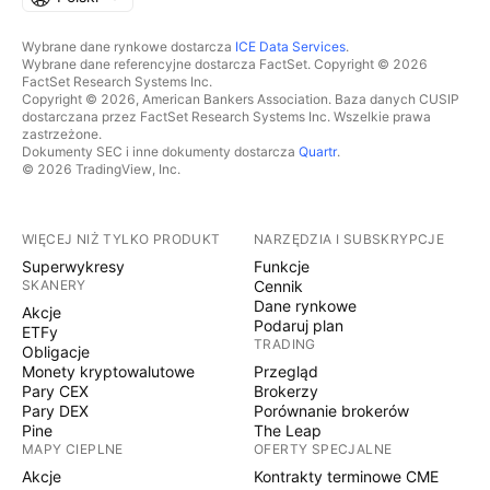
Wybrane dane rynkowe dostarcza
ICE Data Services
.
Wybrane dane referencyjne dostarcza FactSet. Copyright © 2026
FactSet Research Systems Inc.
Copyright © 2026, American Bankers Association. Baza danych CUSIP
dostarczana przez FactSet Research Systems Inc. Wszelkie prawa
zastrzeżone.
Dokumenty SEC i inne dokumenty dostarcza
Quartr
.
© 2026 TradingView, Inc.
WIĘCEJ NIŻ TYLKO PRODUKT
NARZĘDZIA I SUBSKRYPCJE
Superwykresy
Funkcje
SKANERY
Cennik
Dane rynkowe
Akcje
Podaruj plan
ETFy
TRADING
Obligacje
Monety kryptowalutowe
Przegląd
Pary CEX
Brokerzy
Pary DEX
Porównanie brokerów
Pine
The Leap
MAPY CIEPLNE
OFERTY SPECJALNE
Akcje
Kontrakty terminowe CME