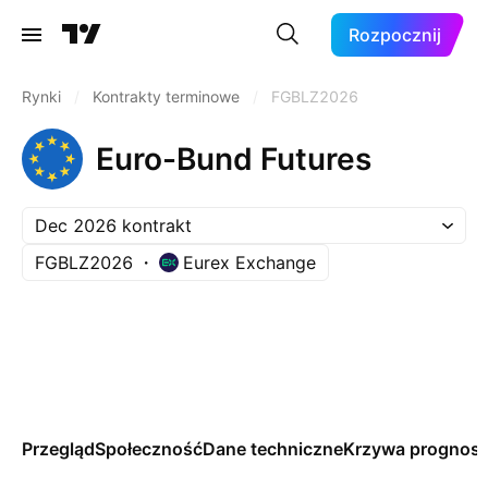
Rozpocznij
Rynki
/
Kontrakty terminowe
/
FGBLZ2026
Euro-Bund Futures
Dec 2026 kontrakt
FGBLZ2026
Eurex Exchange
Przegląd
Społeczność
Dane techniczne
Krzywa prognos