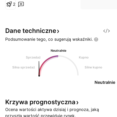
zmienność wróci i korektę w
2
krótce można oczekiwać...
Dane
techniczne
Podsumowanie tego, co sugerują
wskaźniki.
Neutralnie
Sprzedaż
Kupno
Silna sprzedaż
Silne kupno
Neutralnie
Krzywa
prognostyczna
Ocena wartości aktywa dzisiaj i prognoza, jaką
przyszłą wartość przewiduje rynek.