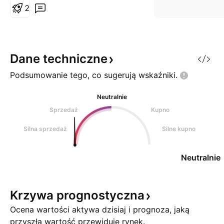
zmienność wróci i korektę w
2
krótce można oczekiwać...
Dane
techniczne
Podsumowanie tego, co sugerują
wskaźniki.
Neutralnie
Sprzedaż
Kupno
Silna sprzedaż
Silne kupno
Neutralnie
Krzywa
prognostyczna
Ocena wartości aktywa dzisiaj i prognoza, jaką
przyszłą wartość przewiduje rynek.