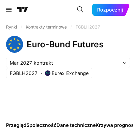
Rozpocznij
Rynki
/
Kontrakty terminowe
/
FGBLH2027
Euro-Bund Futures
Mar 2027 kontrakt
FGBLH2027
Eurex Exchange
Przegląd
Społeczność
Dane techniczne
Krzywa prognos