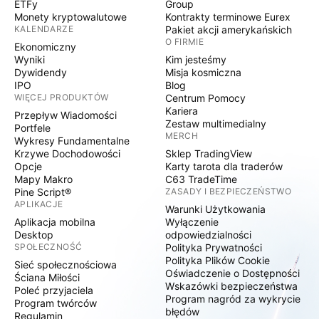
ETFy
Group
Monety kryptowalutowe
Kontrakty terminowe Eurex
KALENDARZE
Pakiet akcji amerykańskich
O FIRMIE
Ekonomiczny
Wyniki
Kim jesteśmy
Dywidendy
Misja kosmiczna
IPO
Blog
WIĘCEJ PRODUKTÓW
Centrum Pomocy
Kariera
Przepływ Wiadomości
Zestaw multimedialny
Portfele
MERCH
Wykresy Fundamentalne
Krzywe Dochodowości
Sklep TradingView
Opcje
Karty tarota dla traderów
Mapy Makro
C63 TradeTime
Pine Script®
ZASADY I BEZPIECZEŃSTWO
APLIKACJE
Warunki Użytkowania
Aplikacja mobilna
Wyłączenie
Desktop
odpowiedzialności
SPOŁECZNOŚĆ
Polityka Prywatności
Polityka Plików Cookie
Sieć społecznościowa
Oświadczenie o Dostępności
Ściana Miłości
Wskazówki bezpieczeństwa
Poleć przyjaciela
Program nagród za wykrycie
Program twórców
błędów
Regulamin