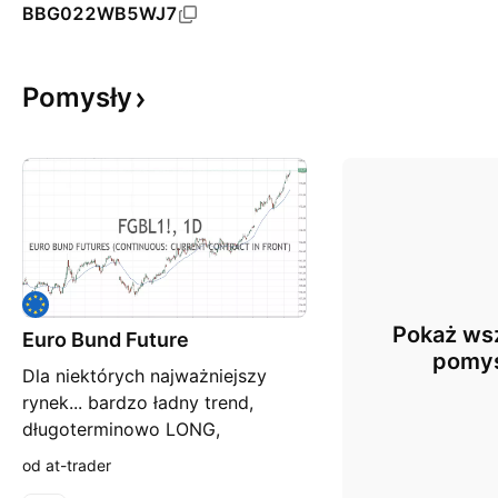
BBG022WB5WJ7
Pomysły
Pokaż wsz
Euro Bund Future
pomy
Dla niektórych najważniejszy
rynek... bardzo ładny trend,
długoterminowo LONG,
krótkoterminowo brak sygnałów
od at-trader
na przerwanie trendu, ale