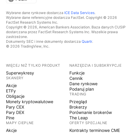
Wybrane dane rynkowe dostarcza
ICE Data Services
.
Wybrane dane referencyjne dostarcza FactSet. Copyright © 2026
FactSet Research Systems Inc.
Copyright © 2026, American Bankers Association. Baza danych CUSIP
dostarczana przez FactSet Research Systems Inc. Wszelkie prawa
zastrzeżone.
Dokumenty SEC i inne dokumenty dostarcza
Quartr
.
© 2026 TradingView, Inc.
WIĘCEJ NIŻ TYLKO PRODUKT
NARZĘDZIA I SUBSKRYPCJE
Superwykresy
Funkcje
SKANERY
Cennik
Dane rynkowe
Akcje
Podaruj plan
ETFy
TRADING
Obligacje
Monety kryptowalutowe
Przegląd
Pary CEX
Brokerzy
Pary DEX
Porównanie brokerów
Pine
The Leap
MAPY CIEPLNE
OFERTY SPECJALNE
Akcje
Kontrakty terminowe CME