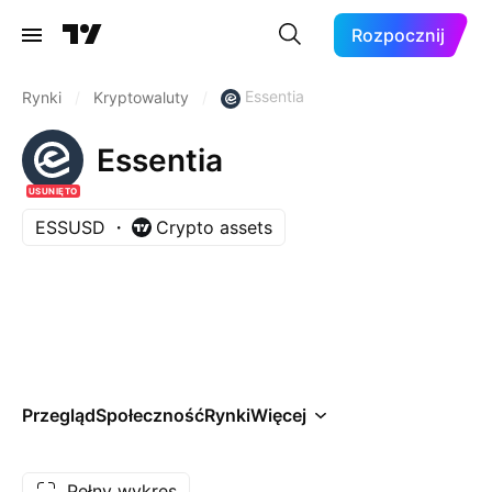
Rozpocznij
Essentia
Rynki
/
Kryptowaluty
/
Essentia
USUNIĘTO
ESSUSD
Crypto assets
Przegląd
Społeczność
Rynki
Więcej
Pełny wykres