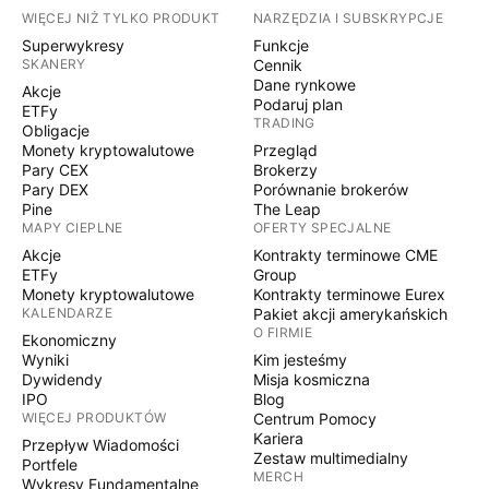
WIĘCEJ NIŻ TYLKO PRODUKT
NARZĘDZIA I SUBSKRYPCJE
Superwykresy
Funkcje
SKANERY
Cennik
Dane rynkowe
Akcje
Podaruj plan
ETFy
TRADING
Obligacje
Monety kryptowalutowe
Przegląd
Pary CEX
Brokerzy
Pary DEX
Porównanie brokerów
Pine
The Leap
MAPY CIEPLNE
OFERTY SPECJALNE
Akcje
Kontrakty terminowe CME
ETFy
Group
Monety kryptowalutowe
Kontrakty terminowe Eurex
KALENDARZE
Pakiet akcji amerykańskich
O FIRMIE
Ekonomiczny
Wyniki
Kim jesteśmy
Dywidendy
Misja kosmiczna
IPO
Blog
WIĘCEJ PRODUKTÓW
Centrum Pomocy
Kariera
Przepływ Wiadomości
Zestaw multimedialny
Portfele
MERCH
Wykresy Fundamentalne