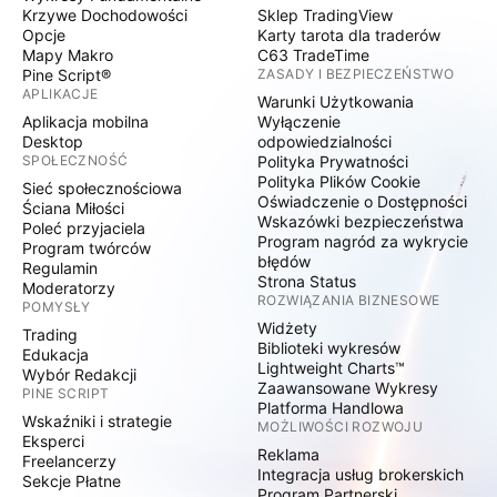
Krzywe Dochodowości
Sklep TradingView
Opcje
Karty tarota dla traderów
Mapy Makro
C63 TradeTime
Pine Script®
ZASADY I BEZPIECZEŃSTWO
APLIKACJE
Warunki Użytkowania
Aplikacja mobilna
Wyłączenie
Desktop
odpowiedzialności
SPOŁECZNOŚĆ
Polityka Prywatności
Polityka Plików Cookie
Sieć społecznościowa
Oświadczenie o Dostępności
Ściana Miłości
Wskazówki bezpieczeństwa
Poleć przyjaciela
Program nagród za wykrycie
Program twórców
błędów
Regulamin
Strona Status
Moderatorzy
ROZWIĄZANIA BIZNESOWE
POMYSŁY
Widżety
Trading
Biblioteki wykresów
Edukacja
Lightweight Charts™
Wybór Redakcji
Zaawansowane Wykresy
PINE SCRIPT
Platforma Handlowa
Wskaźniki i strategie
MOŻLIWOŚCI ROZWOJU
Eksperci
Reklama
Freelancerzy
Integracja usług brokerskich
Sekcje Płatne
Program Partnerski