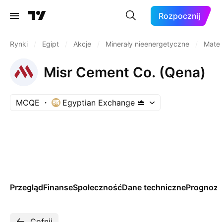
Rozpocznij
Rynki
/
Egipt
/
Akcje
/
Minerały nieenergetyczne
/
Mater
Misr Cement Co. (Qena)
MCQE
Egyptian Exchange
Przegląd
Finanse
Społeczność
Dane techniczne
Prognoz
Cofnij