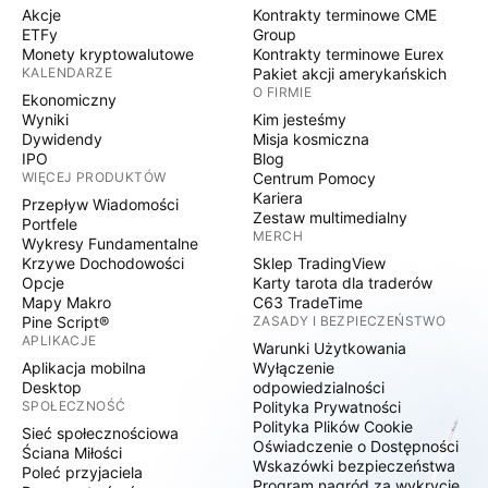
Akcje
Kontrakty terminowe CME
ETFy
Group
Monety kryptowalutowe
Kontrakty terminowe Eurex
KALENDARZE
Pakiet akcji amerykańskich
O FIRMIE
Ekonomiczny
Wyniki
Kim jesteśmy
Dywidendy
Misja kosmiczna
IPO
Blog
WIĘCEJ PRODUKTÓW
Centrum Pomocy
Kariera
Przepływ Wiadomości
Zestaw multimedialny
Portfele
MERCH
Wykresy Fundamentalne
Krzywe Dochodowości
Sklep TradingView
Opcje
Karty tarota dla traderów
Mapy Makro
C63 TradeTime
Pine Script®
ZASADY I BEZPIECZEŃSTWO
APLIKACJE
Warunki Użytkowania
Aplikacja mobilna
Wyłączenie
Desktop
odpowiedzialności
SPOŁECZNOŚĆ
Polityka Prywatności
Polityka Plików Cookie
Sieć społecznościowa
Oświadczenie o Dostępności
Ściana Miłości
Wskazówki bezpieczeństwa
Poleć przyjaciela
Program nagród za wykrycie