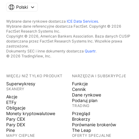
Polski
Wybrane dane rynkowe dostarcza
ICE Data Services
.
Wybrane dane referencyjne dostarcza FactSet. Copyright © 2026
FactSet Research Systems Inc.
Copyright © 2026, American Bankers Association. Baza danych CUSIP
dostarczana przez FactSet Research Systems Inc. Wszelkie prawa
zastrzeżone.
Dokumenty SEC i inne dokumenty dostarcza
Quartr
.
© 2026 TradingView, Inc.
WIĘCEJ NIŻ TYLKO PRODUKT
NARZĘDZIA I SUBSKRYPCJE
Superwykresy
Funkcje
SKANERY
Cennik
Dane rynkowe
Akcje
Podaruj plan
ETFy
TRADING
Obligacje
Monety kryptowalutowe
Przegląd
Pary CEX
Brokerzy
Pary DEX
Porównanie brokerów
Pine
The Leap
MAPY CIEPLNE
OFERTY SPECJALNE