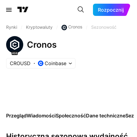
Rozpocznij
Cronos
Rynki
/
Kryptowaluty
/
/
Sezonowość
Cronos
#30
CROUSD
Coinbase
Przegląd
Wiadomości
Społeczność
Dane techniczne
Sez
Historyczna sezonowa wydajność