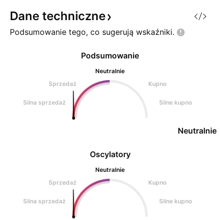
tym miejscu żadna reakcja
Dane
techniczne
popytowa sygnalizująca
Podsumowanie tego, co sugerują
wskaźniki.
potencjalne odbic
Podsumowanie
Neutralnie
Sprzedaż
Kupno
Silna sprzedaż
Silne kupno
Neutralnie
Oscylatory
Neutralnie
Sprzedaż
Kupno
Silna sprzedaż
Silne kupno