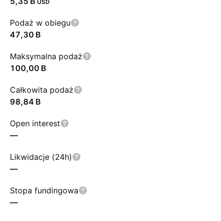
‪5,35 B‬
USD
Podaż w obiegu
‪47,30 B‬
Maksymalna podaż
‪100,00 B‬
Całkowita podaż
‪98,84 B‬
Open interest
—
Likwidacje (24h)
—
Stopa fundingowa
—