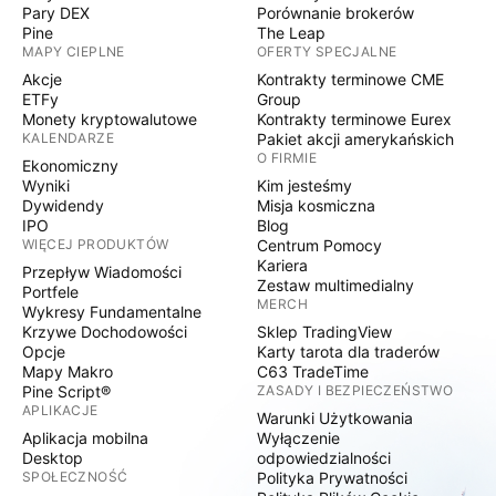
Pary DEX
Porównanie brokerów
Pine
The Leap
MAPY CIEPLNE
OFERTY SPECJALNE
Akcje
Kontrakty terminowe CME
ETFy
Group
Monety kryptowalutowe
Kontrakty terminowe Eurex
KALENDARZE
Pakiet akcji amerykańskich
O FIRMIE
Ekonomiczny
Wyniki
Kim jesteśmy
Dywidendy
Misja kosmiczna
IPO
Blog
WIĘCEJ PRODUKTÓW
Centrum Pomocy
Kariera
Przepływ Wiadomości
Zestaw multimedialny
Portfele
MERCH
Wykresy Fundamentalne
Krzywe Dochodowości
Sklep TradingView
Opcje
Karty tarota dla traderów
Mapy Makro
C63 TradeTime
Pine Script®
ZASADY I BEZPIECZEŃSTWO
APLIKACJE
Warunki Użytkowania
Aplikacja mobilna
Wyłączenie
Desktop
odpowiedzialności
SPOŁECZNOŚĆ
Polityka Prywatności