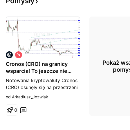
Pomysły
S
h
Pokaż wsz
Cronos (CRO) na granicy
o
r
pomy
wsparcia! To jeszcze nie
t
koniec spadków?
Notowania kryptowaluty Cronos
(CRO) osunęły się na przestrzeni
ostatnich dni o 16 proc.,
od Arkadiusz_Jozwiak
osuwając się w ten sposób w
rejon technicznego wsparcia
0
zlokalizowanego w wysokości
0,055 USD. Biorąc pod uwagę,
że jak dotąd nie pojawiła się w