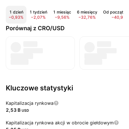
1 dzień
1 tydzień
1 miesiąc
6 miesięcy
Od początku 
−0,93%
−2,07%
−9,56%
−32,76%
−40,98%
Porównaj z CRO/USD
Kluczowe statystyki
Kapitalizacja rynkowa
‪2,53 B‬
USD
Kapitalizacja rynkowa akcji w obrocie giełdowym