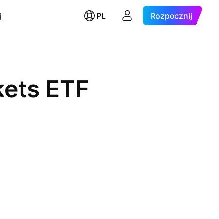
j
PL
Rozpocznij
ets ETF