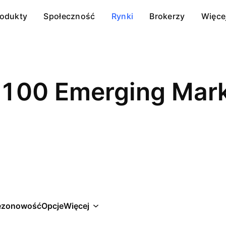
rodukty
Społeczność
Rynki
Brokerzy
Więce
100 Emerging Mark
ezonowość
Opcje
Więcej