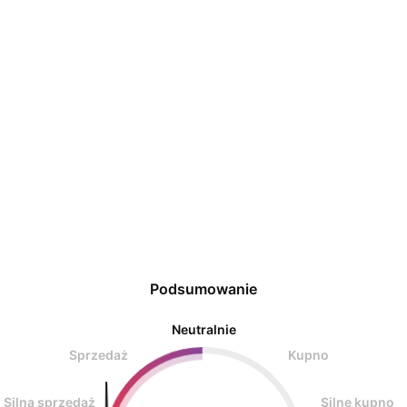
Podsumowanie
Neutralnie
Sprzedaż
Kupno
Silna sprzedaż
Silne kupno