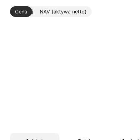
Cena
Więcej
NAV (aktywa netto)