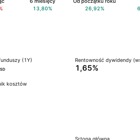
ąc
6 miesięcy
Od początku roku
%
13,80%
26,92%
funduszy (1Y)
1,65%
SD
ik kosztów
Srtona główna