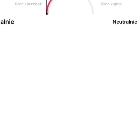
Silna sprzedaż
Silne kupno
alnie
Neutralnie