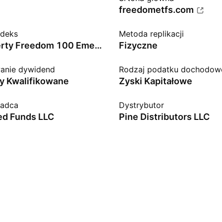
freedometfs.com
ndeks
Metoda replikacji
Life + Liberty Freedom 100 Emerging Markets Index
Fizyczne
anie dywidend
Rodzaj podatku dochodow
y Kwalifikowane
Zyski Kapitałowe
radca
Dystrybutor
d Funds LLC
Pine Distributors LLC