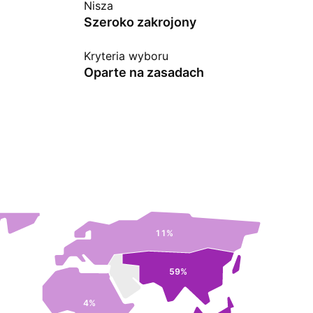
Nisza
Szeroko zakrojony
Kryteria wyboru
Oparte na zasadach
11%
59%
4%