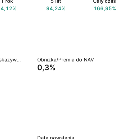
1 rok
5 lat
Cały czas
64,12%
94,24%
166,95%
Rentowność dywidendy (wskazywana)
Obniżka/Premia do NAV
0,3%
Data powstania