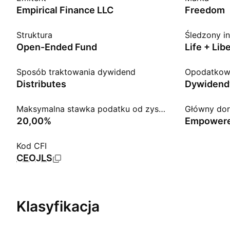
Empirical Finance LLC
Freedom
Struktura
Śledzony i
Open-Ended Fund
Sposób traktowania dywidend
Opodatkow
Distributes
Dywidend
Maksymalna stawka podatku od zysków kapitałowych LT
Główny do
20,00%
Empowere
Kod CFI
CEOJLS
Klasyfikacja