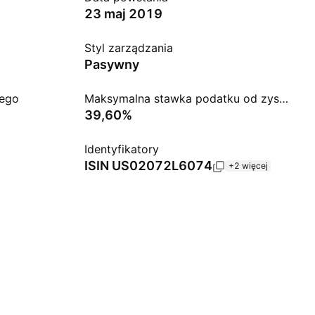
23 maj 2019
Styl zarządzania
Pasywny
ego
Maksymalna stawka podatku od zysków kapitałowych ST
39,60%
Identyfikatory
ISIN
US02072L6074
+2 więcej