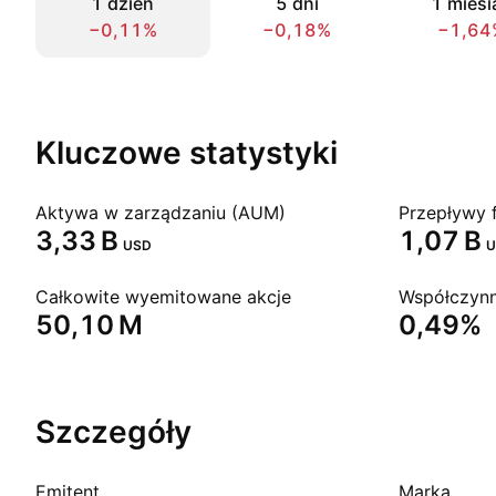
1 dzień
5 dni
1 miesi
−0,11%
−0,18%
−1,64
Kluczowe statystyki
Aktywa w zarządzaniu (AUM)
Przepływy 
‪3,33 B‬
‪1,07 B‬
USD
U
Całkowite wyemitowane akcje
Współczynn
‪50,10 M‬
0,49%
Szczegóły
Emitent
Marka