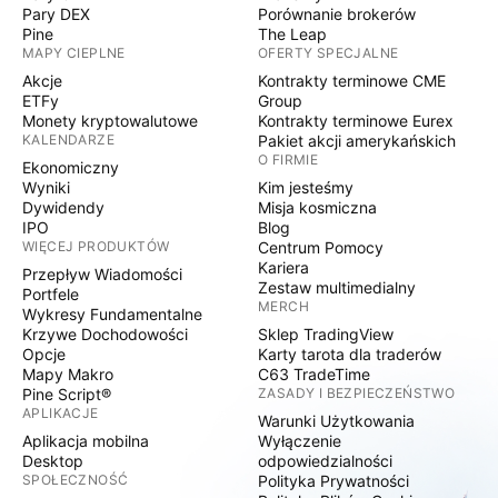
Pary DEX
Porównanie brokerów
Pine
The Leap
MAPY CIEPLNE
OFERTY SPECJALNE
Akcje
Kontrakty terminowe CME
ETFy
Group
Monety kryptowalutowe
Kontrakty terminowe Eurex
KALENDARZE
Pakiet akcji amerykańskich
O FIRMIE
Ekonomiczny
Wyniki
Kim jesteśmy
Dywidendy
Misja kosmiczna
IPO
Blog
WIĘCEJ PRODUKTÓW
Centrum Pomocy
Kariera
Przepływ Wiadomości
Zestaw multimedialny
Portfele
MERCH
Wykresy Fundamentalne
Krzywe Dochodowości
Sklep TradingView
Opcje
Karty tarota dla traderów
Mapy Makro
C63 TradeTime
Pine Script®
ZASADY I BEZPIECZEŃSTWO
APLIKACJE
Warunki Użytkowania
Aplikacja mobilna
Wyłączenie
Desktop
odpowiedzialności
SPOŁECZNOŚĆ
Polityka Prywatności