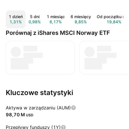
1 dzień
5 dni
1 miesiąc
6 miesięcy
Od początku rok
1,31%
0,98%
6,17%
8,85%
19,84%
Porównaj z iShares MSCI Norway ETF
Kluczowe statystyki
Aktywa w zarządzaniu (AUM)
‪98,70 M‬
USD
Przepływy funduszy (1Y)