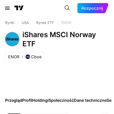
Rozpocznij
Rynki
/
USA
/
Rynek ETF
/
ENOR
iShares MSCI Norway
ETF
ENOR
Cboe
Przegląd
Profil
Holdingi
Społeczność
Dane techniczne
Se