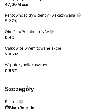
‪47,00 M‬
USD
Rentowność dywidendy (wskazywana)
5,27%
Obniżka/Premia do NAV
0,4%
Całkowite wyemitowane akcje
‪2,85 M‬
Współczynnik kosztów
0,53%
Szczegóły
Emitent
BlackRock, Inc.