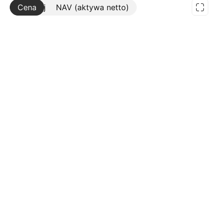
Cena
Więcej
NAV (aktywa netto)