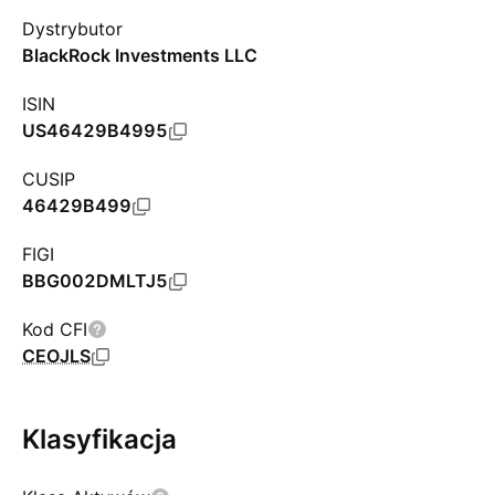
Dystrybutor
BlackRock Investments LLC
ISIN
US46429B4995
CUSIP
46429B499
FIGI
BBG002DMLTJ5
Kod CFI
CEOJLS
Klasyfikacja