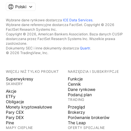
Polski
Wybrane dane rynkowe dostarcza
ICE Data Services
.
Wybrane dane referencyjne dostarcza FactSet. Copyright © 2026
FactSet Research Systems Inc.
Copyright © 2026, American Bankers Association. Baza danych CUSIP
dostarczana przez FactSet Research Systems Inc. Wszelkie prawa
zastrzeżone.
Dokumenty SEC i inne dokumenty dostarcza
Quartr
.
© 2026 TradingView, Inc.
WIĘCEJ NIŻ TYLKO PRODUKT
NARZĘDZIA I SUBSKRYPCJE
Superwykresy
Funkcje
SKANERY
Cennik
Dane rynkowe
Akcje
Podaruj plan
ETFy
TRADING
Obligacje
Monety kryptowalutowe
Przegląd
Pary CEX
Brokerzy
Pary DEX
Porównanie brokerów
Pine
The Leap
MAPY CIEPLNE
OFERTY SPECJALNE