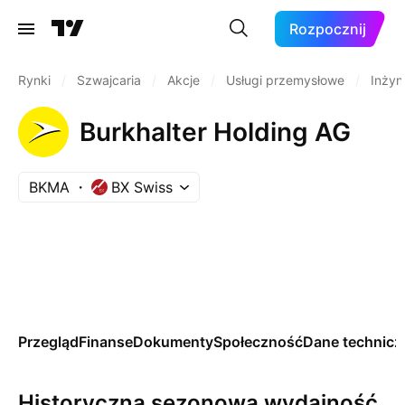
Rozpocznij
Rynki
/
Szwajcaria
/
Akcje
/
Usługi przemysłowe
/
Inżyn
Burkhalter Holding AG
BKMA
BX Swiss
Przegląd
Finanse
Dokumenty
Społeczność
Dane technicz
Historyczna sezonowa wydajność