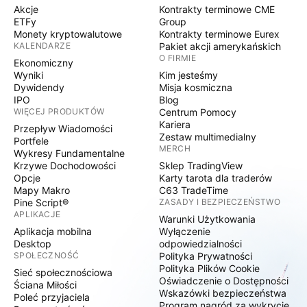
Akcje
Kontrakty terminowe CME
ETFy
Group
Monety kryptowalutowe
Kontrakty terminowe Eurex
KALENDARZE
Pakiet akcji amerykańskich
O FIRMIE
Ekonomiczny
Wyniki
Kim jesteśmy
Dywidendy
Misja kosmiczna
IPO
Blog
WIĘCEJ PRODUKTÓW
Centrum Pomocy
Kariera
Przepływ Wiadomości
Zestaw multimedialny
Portfele
MERCH
Wykresy Fundamentalne
Krzywe Dochodowości
Sklep TradingView
Opcje
Karty tarota dla traderów
Mapy Makro
C63 TradeTime
Pine Script®
ZASADY I BEZPIECZEŃSTWO
APLIKACJE
Warunki Użytkowania
Aplikacja mobilna
Wyłączenie
Desktop
odpowiedzialności
SPOŁECZNOŚĆ
Polityka Prywatności
Polityka Plików Cookie
Sieć społecznościowa
Oświadczenie o Dostępności
Ściana Miłości
Wskazówki bezpieczeństwa
Poleć przyjaciela
Program nagród za wykrycie