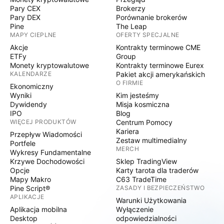
Pary CEX
Brokerzy
Pary DEX
Porównanie brokerów
Pine
The Leap
MAPY CIEPLNE
OFERTY SPECJALNE
Akcje
Kontrakty terminowe CME
ETFy
Group
Monety kryptowalutowe
Kontrakty terminowe Eurex
KALENDARZE
Pakiet akcji amerykańskich
O FIRMIE
Ekonomiczny
Wyniki
Kim jesteśmy
Dywidendy
Misja kosmiczna
IPO
Blog
WIĘCEJ PRODUKTÓW
Centrum Pomocy
Kariera
Przepływ Wiadomości
Zestaw multimedialny
Portfele
MERCH
Wykresy Fundamentalne
Krzywe Dochodowości
Sklep TradingView
Opcje
Karty tarota dla traderów
Mapy Makro
C63 TradeTime
Pine Script®
ZASADY I BEZPIECZEŃSTWO
APLIKACJE
Warunki Użytkowania
Aplikacja mobilna
Wyłączenie
Desktop
odpowiedzialności