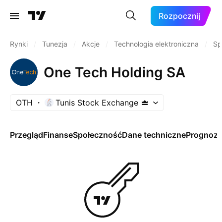
Rozpocznij
Rynki
/
Tunezja
/
Akcje
/
Technologia elektroniczna
/
Sp
One Tech Holding SA
OTH
Tunis Stock Exchange
Przegląd
Finanse
Społeczność
Dane techniczne
Prognoz