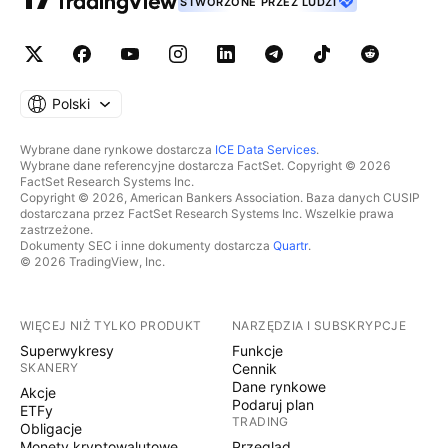
STWORZONE PRZEZ LUDZI
Polski
Wybrane dane rynkowe dostarcza
ICE Data Services
.
Wybrane dane referencyjne dostarcza FactSet. Copyright © 2026
FactSet Research Systems Inc.
Copyright © 2026, American Bankers Association. Baza danych CUSIP
dostarczana przez FactSet Research Systems Inc. Wszelkie prawa
zastrzeżone.
Dokumenty SEC i inne dokumenty dostarcza
Quartr
.
© 2026 TradingView, Inc.
WIĘCEJ NIŻ TYLKO PRODUKT
NARZĘDZIA I SUBSKRYPCJE
Superwykresy
Funkcje
SKANERY
Cennik
Dane rynkowe
Akcje
Podaruj plan
ETFy
TRADING
Obligacje
Monety kryptowalutowe
Przegląd