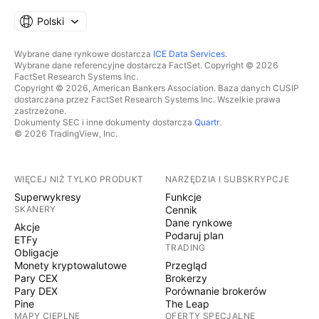
Polski
Wybrane dane rynkowe dostarcza
ICE Data Services
.
Wybrane dane referencyjne dostarcza FactSet. Copyright © 2026
FactSet Research Systems Inc.
Copyright © 2026, American Bankers Association. Baza danych CUSIP
dostarczana przez FactSet Research Systems Inc. Wszelkie prawa
zastrzeżone.
Dokumenty SEC i inne dokumenty dostarcza
Quartr
.
© 2026 TradingView, Inc.
WIĘCEJ NIŻ TYLKO PRODUKT
NARZĘDZIA I SUBSKRYPCJE
Superwykresy
Funkcje
SKANERY
Cennik
Dane rynkowe
Akcje
Podaruj plan
ETFy
TRADING
Obligacje
Monety kryptowalutowe
Przegląd
Pary CEX
Brokerzy
Pary DEX
Porównanie brokerów
Pine
The Leap
MAPY CIEPLNE
OFERTY SPECJALNE