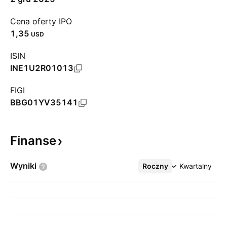
Cena oferty IPO
1,35
USD
ISIN
INE1U2R01013
FIGI
BBG01YV35141
Finanse
Wyniki
Roczny
Więcej
Kwartalny