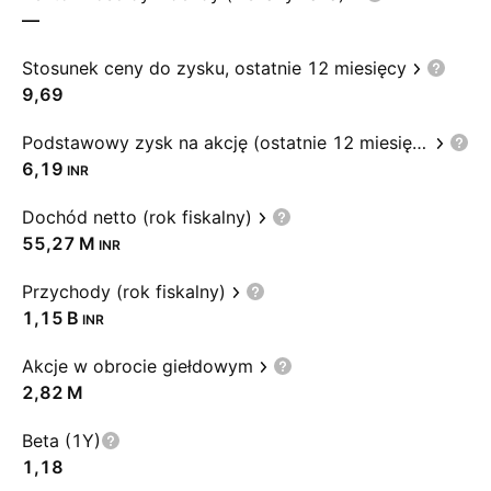
—
Stosunek ceny do zysku, ostatnie 12 miesięcy
9,69
Podstawowy zysk na akcję (ostatnie 12 miesięcy)
6,19
INR
Dochód netto (rok fiskalny)
‪55,27 M‬
INR
Przychody (rok fiskalny)
‪1,15 B‬
INR
Akcje w obrocie giełdowym
‪2,82 M‬
Beta (1Y)
1,18