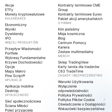
Akcje
Kontrakty terminowe CME
ETFy
Group
Monety kryptowalutowe
Kontrakty terminowe Eurex
KALENDARZE
Pakiet akcji amerykańskich
O FIRMIE
Ekonomiczny
Wyniki
Kim jesteśmy
Dywidendy
Misja kosmiczna
IPO
Blog
WIĘCEJ PRODUKTÓW
Centrum Pomocy
Kariera
Przepływ Wiadomości
Zestaw multimedialny
Portfele
MERCH
Wykresy Fundamentalne
Krzywe Dochodowości
Sklep TradingView
Opcje
Karty tarota dla traderów
Mapy Makro
C63 TradeTime
Pine Script®
ZASADY I BEZPIECZEŃSTWO
APLIKACJE
Warunki Użytkowania
Aplikacja mobilna
Wyłączenie
Desktop
odpowiedzialności
SPOŁECZNOŚĆ
Polityka Prywatności
Polityka Plików Cookie
Sieć społecznościowa
Oświadczenie o Dostępności
Ściana Miłości
Wskazówki bezpieczeństwa
Poleć przyjaciela