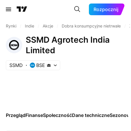
Rozpocznij
Rynki
/
Indie
/
Akcje
/
Dobra konsumpcyjne nietrwałe
/
SSMD Agrotech India
Limited
SSMD
BSE
Przegląd
Finanse
Społeczność
Dane techniczne
Sezonow