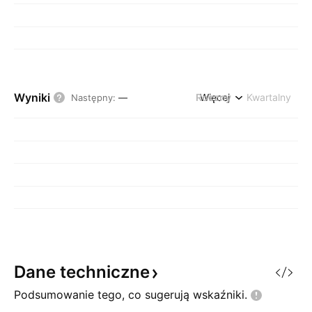
Wyniki
Roczny
Więcej
Kwartalny
Następny
:
—
Dane
techniczne
Podsumowanie tego, co sugerują
wskaźniki.