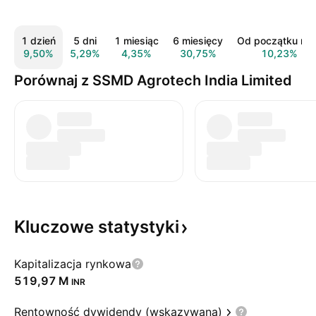
1 dzień
5 dni
1 miesiąc
6 miesięcy
Od początku rok
9,50%
5,29%
4,35%
30,75%
10,23%
Porównaj z SSMD Agrotech India Limited
Kluczowe
statystyki
Kapitalizacja rynkowa
‪519,97 M‬
INR
Rentowność dywidendy (wskazywana)