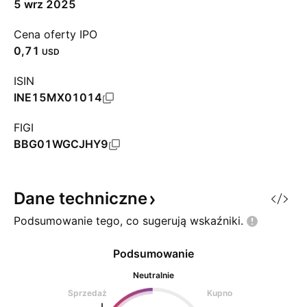
5 wrz 2025
Cena oferty IPO
0,71
USD
ISIN
INE15MX01014
FIGI
BBG01WGCJHY9
Dane
techniczne
Podsumowanie tego, co sugerują
wskaźniki.
Podsumowanie
Neutralnie
Sprzedaż
Kupno