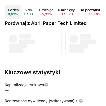
1 dzień
5 dni
1 miesiąc
6 miesięcy
Od początku rok
8,63%
1,43%
−5,33%
−14,87%
−14,46%
Porównaj z Abril Paper Tech Limited
Kluczowe statystyki
Kapitalizacja rynkowa
—
Rentowność dywidendy (wskazywana)