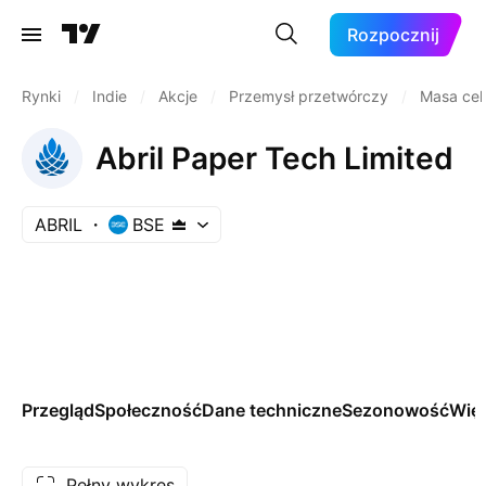
Rozpocznij
Rynki
/
Indie
/
Akcje
/
Przemysł przetwórczy
/
Masa cel
Abril Paper Tech Limited
ABRIL
BSE
Przegląd
Społeczność
Dane techniczne
Sezonowość
Więc
Pełny wykres