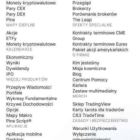
Monety kryptowalutowe
Przegląd
Pary CEX
Brokerzy
Pary DEX
Porównanie brokerów
Pine
The Leap
MAPY CIEPLNE
OFERTY SPECJALNE
Akcje
Kontrakty terminowe CME
ETFy
Group
Monety kryptowalutowe
Kontrakty terminowe Eurex
KALENDARZE
Pakiet akcji amerykańskich
O FIRMIE
Ekonomiczny
Wyniki
Kim jesteśmy
Dywidendy
Misja kosmiczna
IPO
Blog
WIĘCEJ PRODUKTÓW
Centrum Pomocy
Kariera
Przepływ Wiadomości
Zestaw multimedialny
Portfele
MERCH
Wykresy Fundamentalne
Krzywe Dochodowości
Sklep TradingView
Opcje
Karty tarota dla traderów
Mapy Makro
C63 TradeTime
Pine Script®
ZASADY I BEZPIECZEŃSTWO
APLIKACJE
Warunki Użytkowania
Aplikacja mobilna
Wyłączenie
Desktop
odpowiedzialności