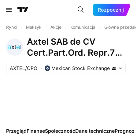
Rozpocznij
Rynki
/
Meksyk
/
Akcje
/
Komunikacja
/
Główne przedsi
Axtel SAB de CV
Cert.Part.Ord. Repr.7
Shs B
AXTEL/CPO
Mexican Stock Exchange
Przegląd
Finanse
Społeczność
Dane techniczne
Prognoz