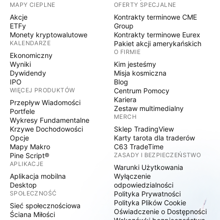
MAPY CIEPLNE
OFERTY SPECJALNE
Akcje
Kontrakty terminowe CME
ETFy
Group
Monety kryptowalutowe
Kontrakty terminowe Eurex
KALENDARZE
Pakiet akcji amerykańskich
O FIRMIE
Ekonomiczny
Wyniki
Kim jesteśmy
Dywidendy
Misja kosmiczna
IPO
Blog
WIĘCEJ PRODUKTÓW
Centrum Pomocy
Kariera
Przepływ Wiadomości
Zestaw multimedialny
Portfele
MERCH
Wykresy Fundamentalne
Krzywe Dochodowości
Sklep TradingView
Opcje
Karty tarota dla traderów
Mapy Makro
C63 TradeTime
Pine Script®
ZASADY I BEZPIECZEŃSTWO
APLIKACJE
Warunki Użytkowania
Aplikacja mobilna
Wyłączenie
Desktop
odpowiedzialności
SPOŁECZNOŚĆ
Polityka Prywatności
Polityka Plików Cookie
Sieć społecznościowa
Oświadczenie o Dostępności
Ściana Miłości