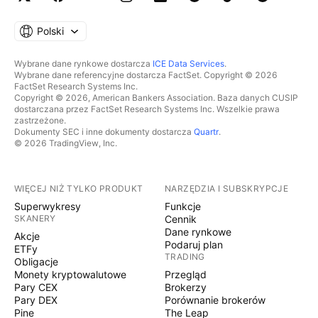
Polski
Wybrane dane rynkowe dostarcza
ICE Data Services
.
Wybrane dane referencyjne dostarcza FactSet. Copyright © 2026
FactSet Research Systems Inc.
Copyright © 2026, American Bankers Association. Baza danych CUSIP
dostarczana przez FactSet Research Systems Inc. Wszelkie prawa
zastrzeżone.
Dokumenty SEC i inne dokumenty dostarcza
Quartr
.
© 2026 TradingView, Inc.
WIĘCEJ NIŻ TYLKO PRODUKT
NARZĘDZIA I SUBSKRYPCJE
Superwykresy
Funkcje
SKANERY
Cennik
Dane rynkowe
Akcje
Podaruj plan
ETFy
TRADING
Obligacje
Monety kryptowalutowe
Przegląd
Pary CEX
Brokerzy
Pary DEX
Porównanie brokerów
Pine
The Leap