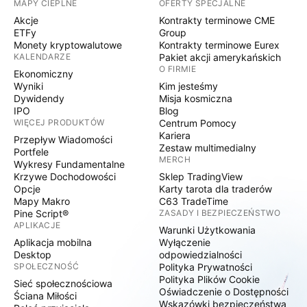
MAPY CIEPLNE
OFERTY SPECJALNE
Akcje
Kontrakty terminowe CME
ETFy
Group
Monety kryptowalutowe
Kontrakty terminowe Eurex
KALENDARZE
Pakiet akcji amerykańskich
O FIRMIE
Ekonomiczny
Wyniki
Kim jesteśmy
Dywidendy
Misja kosmiczna
IPO
Blog
WIĘCEJ PRODUKTÓW
Centrum Pomocy
Kariera
Przepływ Wiadomości
Zestaw multimedialny
Portfele
MERCH
Wykresy Fundamentalne
Krzywe Dochodowości
Sklep TradingView
Opcje
Karty tarota dla traderów
Mapy Makro
C63 TradeTime
Pine Script®
ZASADY I BEZPIECZEŃSTWO
APLIKACJE
Warunki Użytkowania
Aplikacja mobilna
Wyłączenie
Desktop
odpowiedzialności
SPOŁECZNOŚĆ
Polityka Prywatności
Polityka Plików Cookie
Sieć społecznościowa
Oświadczenie o Dostępności
Ściana Miłości
Wskazówki bezpieczeństwa