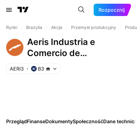
Rozpocznij
Rynki
/
Brazylia
/
Akcje
/
Przemysł produkcyjny
/
Produ
Aeris Industria e
Comercio de
Equipamentos para
AERI3
B3
Geracao deEnergia S.A.
Przegląd
Finanse
Dokumenty
Społeczność
Dane technicz