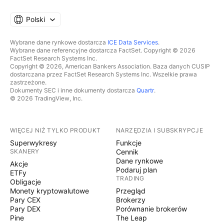
Polski
Wybrane dane rynkowe dostarcza
ICE Data Services
.
Wybrane dane referencyjne dostarcza FactSet. Copyright © 2026
FactSet Research Systems Inc.
Copyright © 2026, American Bankers Association. Baza danych CUSIP
dostarczana przez FactSet Research Systems Inc. Wszelkie prawa
zastrzeżone.
Dokumenty SEC i inne dokumenty dostarcza
Quartr
.
© 2026 TradingView, Inc.
WIĘCEJ NIŻ TYLKO PRODUKT
NARZĘDZIA I SUBSKRYPCJE
Superwykresy
Funkcje
SKANERY
Cennik
Dane rynkowe
Akcje
Podaruj plan
ETFy
TRADING
Obligacje
Monety kryptowalutowe
Przegląd
Pary CEX
Brokerzy
Pary DEX
Porównanie brokerów
Pine
The Leap