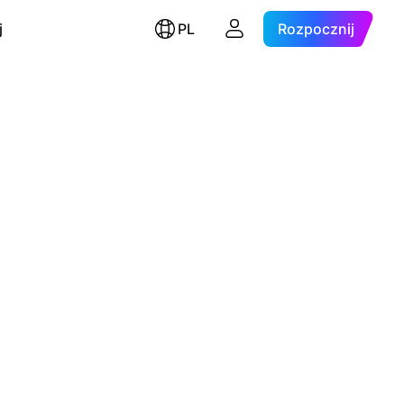
j
PL
Rozpocznij