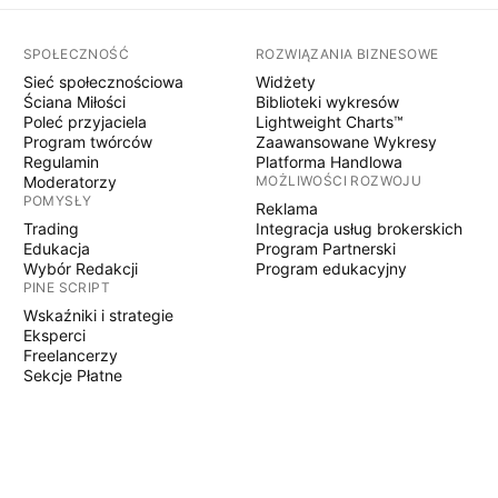
SPOŁECZNOŚĆ
ROZWIĄZANIA BIZNESOWE
Sieć społecznościowa
Widżety
Ściana Miłości
Biblioteki wykresów
Poleć przyjaciela
Lightweight Charts™
Program twórców
Zaawansowane Wykresy
Regulamin
Platforma Handlowa
Moderatorzy
MOŻLIWOŚCI ROZWOJU
POMYSŁY
Reklama
Trading
Integracja usług brokerskich
Edukacja
Program Partnerski
Wybór Redakcji
Program edukacyjny
PINE SCRIPT
Wskaźniki i strategie
Eksperci
Freelancerzy
Sekcje Płatne