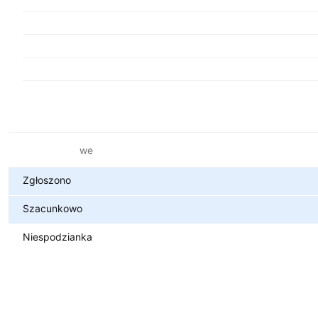
Metryki finansowe
Zgłoszono
Szacunkowo
Niespodzianka