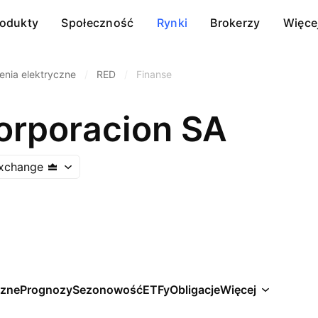
rodukty
Społeczność
Rynki
Brokerzy
Więce
enia elektryczne
/
RED
/
Finanse
orporacion SA
Exchange
czne
Prognozy
Sezonowość
ETFy
Obligacje
Więcej