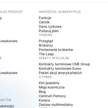
TYLKO PRODUKT
NARZĘDZIA I SUBSKRYPCJE
sy
Funkcje
Cennik
Dane rynkowe
Podaruj plan
TRADING
towalutowe
Przegląd
Brokerzy
Porównanie brokerów
The Leap
E
OFERTY SPECJALNE
Kontrakty terminowe CME Group
Kontrakty terminowe Eurex
towalutowe
Pakiet akcji amerykańskich
O FIRMIE
y
Kim jesteśmy
Misja kosmiczna
Blog
Centrum Pomocy
DUKTÓW
Kariera
Zestaw multimedialny
adomości