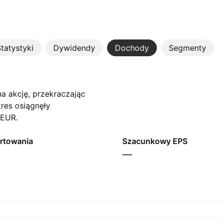
tatystyki
Dywidendy
Dochody
Segmenty
a akcję, przekraczając
res osiągnęły
 EUR.
rtowania
Szacunkowy EPS
—