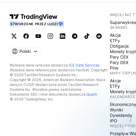
WIĘCEJ NIŻ 
Superwykre
STWORZONE PRZEZ LUDZI
SKANERY
Akcje
ETFy
Obligacje
Polski
Monety kryp
Pary CEX
Pary DEX
Wybrane dane rynkowe dostarcza
ICE Data Services
.
Pine
Wybrane dane referencyjne dostarcza FactSet. Copyright
MAPY CIEPLN
© 2026 FactSet Research Systems Inc.
Copyright © 2026, American Bankers Association. Baza
Akcje
danych CUSIP dostarczana przez FactSet Research
ETFy
Systems Inc. Wszelkie prawa zastrzeżone.
Monety kryp
Dokumenty SEC i inne dokumenty dostarcza
Quartr
.
KALENDARZE
© 2026 TradingView, Inc.
Ekonomiczn
Wyniki
Dywidendy
IPO
WIĘCEJ PRO
Przepływ Wi