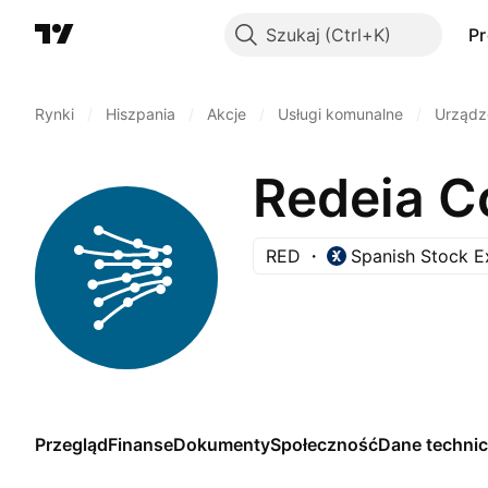
Szukaj
P
Rynki
/
Hiszpania
/
Akcje
/
Usługi komunalne
/
Urządz
Redeia C
RED
Spanish Stock 
Przegląd
Finanse
Dokumenty
Społeczność
Dane techni