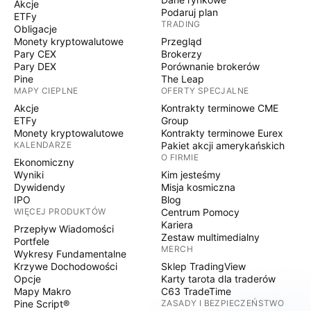
Akcje
Podaruj plan
ETFy
TRADING
Obligacje
Monety kryptowalutowe
Przegląd
Pary CEX
Brokerzy
Pary DEX
Porównanie brokerów
Pine
The Leap
MAPY CIEPLNE
OFERTY SPECJALNE
Akcje
Kontrakty terminowe CME
ETFy
Group
Monety kryptowalutowe
Kontrakty terminowe Eurex
KALENDARZE
Pakiet akcji amerykańskich
O FIRMIE
Ekonomiczny
Wyniki
Kim jesteśmy
Dywidendy
Misja kosmiczna
IPO
Blog
WIĘCEJ PRODUKTÓW
Centrum Pomocy
Kariera
Przepływ Wiadomości
Zestaw multimedialny
Portfele
MERCH
Wykresy Fundamentalne
Krzywe Dochodowości
Sklep TradingView
Opcje
Karty tarota dla traderów
Mapy Makro
C63 TradeTime
Pine Script®
ZASADY I BEZPIECZEŃSTWO