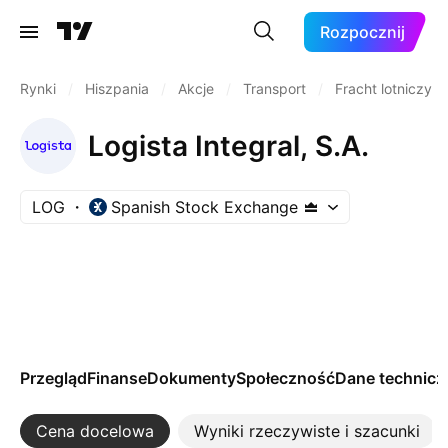
Rozpocznij
Rynki
/
Hiszpania
/
Akcje
/
Transport
/
Fracht lotniczy
Logista Integral, S.A.
LOG
Spanish Stock Exchange
Przegląd
Finanse
Dokumenty
Społeczność
Dane technicz
Cena docelowa
Wyniki rzeczywiste i szacunki