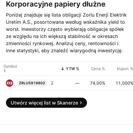
Korporacyjne papiery dłużne
Poniżej znajduje się lista obligacji Zorlu Enerji Elektrik
Uretim A.S., posortowana według wskaźnika yield to
worst. Inwestorzy często wybierają obligacje spółek
ze względu na ich większą stabilność w okresach
zmienności rynkowej. Analizuj ceny, rentowności i
inne statystyki, aby znaleźć wiarygodną inwestycję.
Symbol
YTW %
Cena %
Kupon 
Zorlu Enerji Elektrik Uretim A.S. 11.0% 23-APR-2030
—
74,00%
11,000
ZRLU5919802
Utwórz więcej list w Skanerze