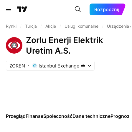
Rozpocznij
Rynki
/
Turcja
/
Akcje
/
Usługi komunalne
/
Urządzenia 
Zorlu Enerji Elektrik
Uretim A.S.
ZOREN
Istanbul Exchange
Przegląd
Finanse
Społeczność
Dane techniczne
Prognoz