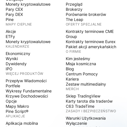
Monety kryptowalutowe
Przegląd
Pary CEX
Brokerzy
Pary DEX
Porównanie brokerów
Pine
The Leap
MAPY CIEPLNE
OFERTY SPECJALNE
Akcje
Kontrakty terminowe CME
ETFy
Group
Monety kryptowalutowe
Kontrakty terminowe Eurex
KALENDARZE
Pakiet akcji amerykańskich
O FIRMIE
Ekonomiczny
Wyniki
Kim jesteśmy
Dywidendy
Misja kosmiczna
IPO
Blog
WIĘCEJ PRODUKTÓW
Centrum Pomocy
Kariera
Przepływ Wiadomości
Zestaw multimedialny
Portfele
MERCH
Wykresy Fundamentalne
Krzywe Dochodowości
Sklep TradingView
Opcje
Karty tarota dla traderów
Mapy Makro
C63 TradeTime
Pine Script®
ZASADY I BEZPIECZEŃSTWO
APLIKACJE
Warunki Użytkowania
Aplikacja mobilna
Wyłączenie