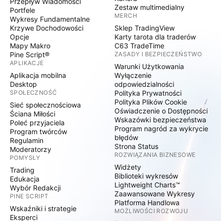
Przepływ Wiadomości
Zestaw multimedialny
Portfele
MERCH
Wykresy Fundamentalne
Krzywe Dochodowości
Sklep TradingView
Opcje
Karty tarota dla traderów
Mapy Makro
C63 TradeTime
Pine Script®
ZASADY I BEZPIECZEŃSTWO
APLIKACJE
Warunki Użytkowania
Aplikacja mobilna
Wyłączenie
Desktop
odpowiedzialności
SPOŁECZNOŚĆ
Polityka Prywatności
Polityka Plików Cookie
Sieć społecznościowa
Oświadczenie o Dostępności
Ściana Miłości
Wskazówki bezpieczeństwa
Poleć przyjaciela
Program nagród za wykrycie
Program twórców
błędów
Regulamin
Strona Status
Moderatorzy
ROZWIĄZANIA BIZNESOWE
POMYSŁY
Widżety
Trading
Biblioteki wykresów
Edukacja
Lightweight Charts™
Wybór Redakcji
Zaawansowane Wykresy
PINE SCRIPT
Platforma Handlowa
Wskaźniki i strategie
MOŻLIWOŚCI ROZWOJU
Eksperci