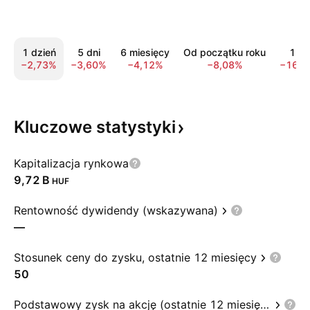
1 dzień
5 dni
6 miesięcy
Od początku roku
1 ro
−2,73%
−3,60%
−4,12%
−8,08%
−16,4
Kluczowe
statystyki
Kapitalizacja rynkowa
‪9,72 B‬
HUF
Rentowność dywidendy (wskazywana)
—
Stosunek ceny do zysku, ostatnie 12 miesięcy
50
Podstawowy zysk na akcję (ostatnie 12 miesięcy)