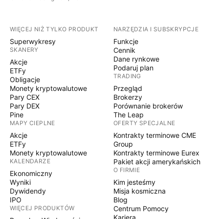
WIĘCEJ NIŻ TYLKO PRODUKT
NARZĘDZIA I SUBSKRYPCJE
Superwykresy
Funkcje
SKANERY
Cennik
Dane rynkowe
Akcje
Podaruj plan
ETFy
TRADING
Obligacje
Monety kryptowalutowe
Przegląd
Pary CEX
Brokerzy
Pary DEX
Porównanie brokerów
Pine
The Leap
MAPY CIEPLNE
OFERTY SPECJALNE
Akcje
Kontrakty terminowe CME
ETFy
Group
Monety kryptowalutowe
Kontrakty terminowe Eurex
KALENDARZE
Pakiet akcji amerykańskich
O FIRMIE
Ekonomiczny
Wyniki
Kim jesteśmy
Dywidendy
Misja kosmiczna
IPO
Blog
WIĘCEJ PRODUKTÓW
Centrum Pomocy
Kariera