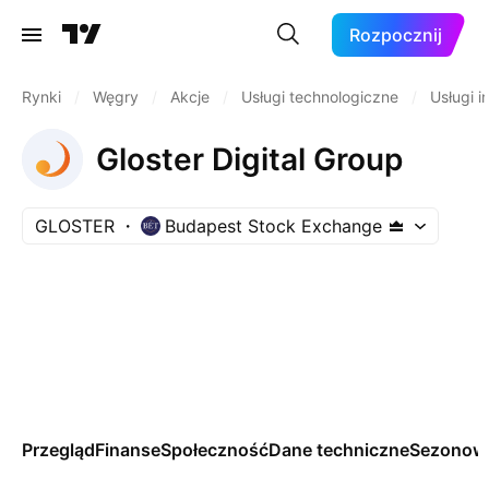
Rozpocznij
Rynki
/
Węgry
/
Akcje
/
Usługi technologiczne
/
Usługi 
Gloster Digital Group
GLOSTER
Budapest Stock Exchange
Przegląd
Finanse
Społeczność
Dane techniczne
Sezonow