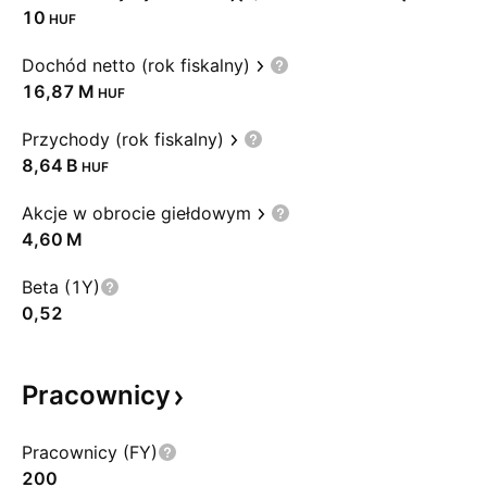
10
HUF
Dochód netto (rok fiskalny)
‪16,87 M‬
HUF
Przychody (rok fiskalny)
‪8,64 B‬
HUF
Akcje w obrocie giełdowym
‪4,60 M‬
Beta (1Y)
0,52
Pracownicy
Pracownicy (FY)
200