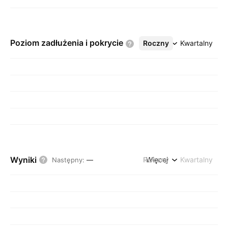
Poziom zadłużenia i
pokrycie
Roczny
Więcej
Kwartalny
Wyniki
Roczny
Więcej
Kwartalny
Następny
:
—