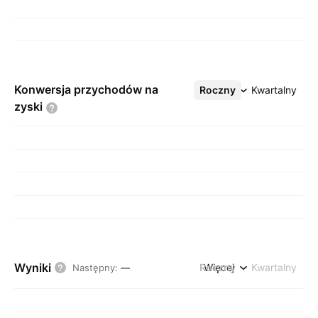
Konwersja przychodów na
Roczny
Więcej
Kwartalny
zyski
Wyniki
Roczny
Więcej
Kwartalny
Następny
:
—