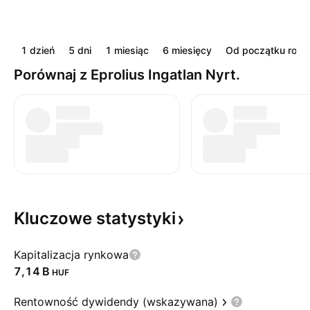
1 dzień
5 dni
1 miesiąc
6 miesięcy
Od początku roku
Porównaj z Eprolius Ingatlan Nyrt.
Kluczowe
statystyki
Kapitalizacja rynkowa
‪7,14 B‬
HUF
Rentowność dywidendy (wskazywana)