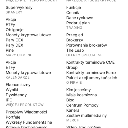
WIĘCEJ NIŻ TYLKO PRODUKT
NARZĘDZIA I SUBSKRYPCJE
Superwykresy
Funkcje
SKANERY
Cennik
Dane rynkowe
Akcje
Podaruj plan
ETFy
TRADING
Obligacje
Monety kryptowalutowe
Przegląd
Pary CEX
Brokerzy
Pary DEX
Porównanie brokerów
Pine
The Leap
MAPY CIEPLNE
OFERTY SPECJALNE
Akcje
Kontrakty terminowe CME
ETFy
Group
Monety kryptowalutowe
Kontrakty terminowe Eurex
KALENDARZE
Pakiet akcji amerykańskich
O FIRMIE
Ekonomiczny
Wyniki
Kim jesteśmy
Dywidendy
Misja kosmiczna
IPO
Blog
WIĘCEJ PRODUKTÓW
Centrum Pomocy
Kariera
Przepływ Wiadomości
Zestaw multimedialny
Portfele
MERCH
Wykresy Fundamentalne
Krzywe Dochodowości
Sklep TradingView