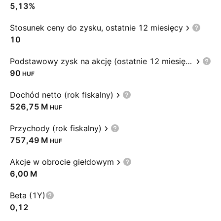
5,13%
Stosunek ceny do zysku, ostatnie 12 miesięcy
10
Podstawowy zysk na akcję (ostatnie 12 miesięcy)
90
HUF
Dochód netto (rok fiskalny)
‪526,75 M‬
HUF
Przychody (rok fiskalny)
‪757,49 M‬
HUF
Akcje w obrocie giełdowym
‪6,00 M‬
Beta (1Y)
0,12