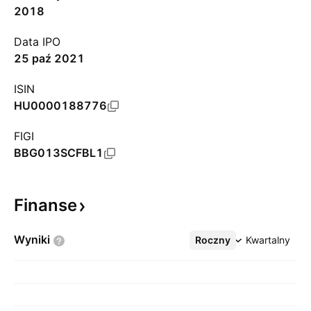
2018
Data IPO
25 paź 2021
ISIN
HU0000188776
FIGI
BBG013SCFBL1
Finanse
Wyniki
Roczny
Więcej
Kwartalny