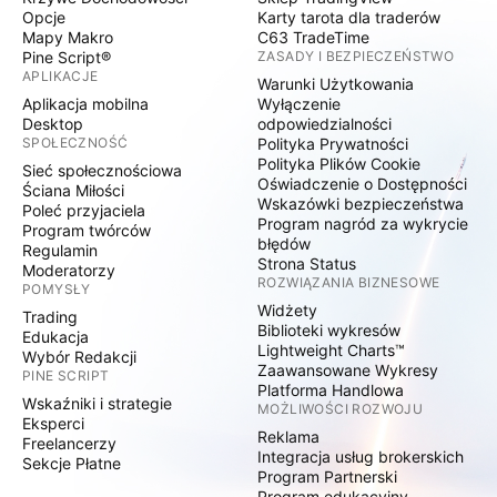
Opcje
Karty tarota dla traderów
Mapy Makro
C63 TradeTime
Pine Script®
ZASADY I BEZPIECZEŃSTWO
APLIKACJE
Warunki Użytkowania
Aplikacja mobilna
Wyłączenie
Desktop
odpowiedzialności
SPOŁECZNOŚĆ
Polityka Prywatności
Polityka Plików Cookie
Sieć społecznościowa
Oświadczenie o Dostępności
Ściana Miłości
Wskazówki bezpieczeństwa
Poleć przyjaciela
Program nagród za wykrycie
Program twórców
błędów
Regulamin
Strona Status
Moderatorzy
ROZWIĄZANIA BIZNESOWE
POMYSŁY
Widżety
Trading
Biblioteki wykresów
Edukacja
Lightweight Charts™
Wybór Redakcji
Zaawansowane Wykresy
PINE SCRIPT
Platforma Handlowa
Wskaźniki i strategie
MOŻLIWOŚCI ROZWOJU
Eksperci
Reklama
Freelancerzy
Integracja usług brokerskich
Sekcje Płatne
Program Partnerski
Program edukacyjny