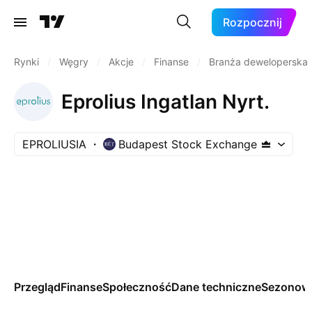
Rozpocznij
Rynki
/
Węgry
/
Akcje
/
Finanse
/
Branża deweloperska
Eprolius Ingatlan Nyrt.
EPROLIUSIA
Budapest Stock Exchange
Przegląd
Finanse
Społeczność
Dane techniczne
Sezonow