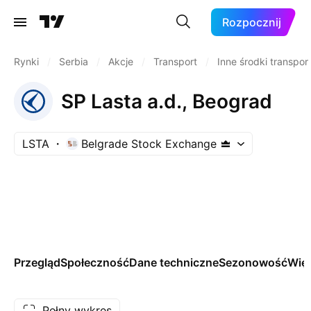
Rozpocznij
Rynki
/
Serbia
/
Akcje
/
Transport
/
Inne środki transpor
SP Lasta a.d., Beograd
LSTA
Belgrade Stock Exchange
Przegląd
Społeczność
Dane techniczne
Sezonowość
Więc
Pełny wykres