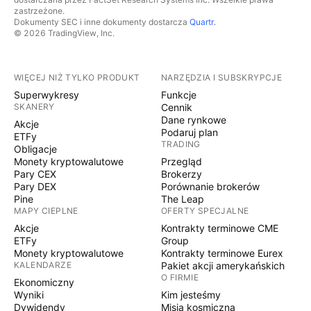
zastrzeżone.
Dokumenty SEC i inne dokumenty dostarcza
Quartr
.
© 2026 TradingView, Inc.
WIĘCEJ NIŻ TYLKO PRODUKT
NARZĘDZIA I SUBSKRYPCJE
Superwykresy
Funkcje
SKANERY
Cennik
Dane rynkowe
Akcje
Podaruj plan
ETFy
TRADING
Obligacje
Monety kryptowalutowe
Przegląd
Pary CEX
Brokerzy
Pary DEX
Porównanie brokerów
Pine
The Leap
MAPY CIEPLNE
OFERTY SPECJALNE
Akcje
Kontrakty terminowe CME
ETFy
Group
Monety kryptowalutowe
Kontrakty terminowe Eurex
KALENDARZE
Pakiet akcji amerykańskich
O FIRMIE
Ekonomiczny
Wyniki
Kim jesteśmy
Dywidendy
Misja kosmiczna