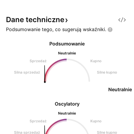
Dane
techniczne
Podsumowanie tego, co sugerują
wskaźniki.
Podsumowanie
Neutralnie
Sprzedaż
Kupno
Silna sprzedaż
Silne kupno
Neutralnie
Oscylatory
Neutralnie
Sprzedaż
Kupno
Silna sprzedaż
Silne kupno