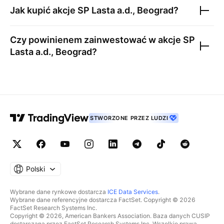
Jak kupić akcje
SP Lasta a.d., Beograd
?
Czy powinienem zainwestować w akcje
SP
Lasta a.d., Beograd
?
STWORZONE PRZEZ LUDZI
Polski
Wybrane dane rynkowe dostarcza
ICE Data Services
.
Wybrane dane referencyjne dostarcza FactSet. Copyright © 2026
FactSet Research Systems Inc.
Copyright © 2026, American Bankers Association. Baza danych CUSIP
dostarczana przez FactSet Research Systems Inc. Wszelkie prawa