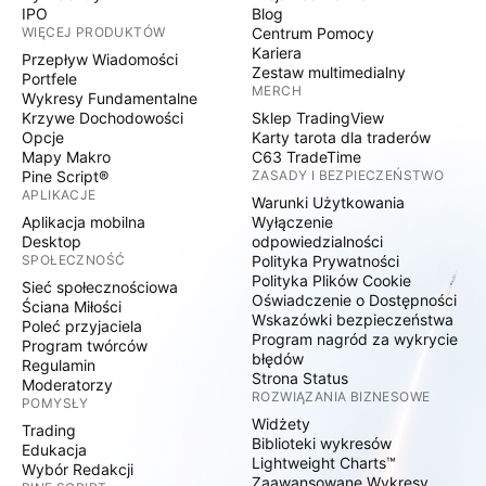
IPO
Blog
WIĘCEJ PRODUKTÓW
Centrum Pomocy
Kariera
Przepływ Wiadomości
Zestaw multimedialny
Portfele
MERCH
Wykresy Fundamentalne
Krzywe Dochodowości
Sklep TradingView
Opcje
Karty tarota dla traderów
Mapy Makro
C63 TradeTime
Pine Script®
ZASADY I BEZPIECZEŃSTWO
APLIKACJE
Warunki Użytkowania
Aplikacja mobilna
Wyłączenie
Desktop
odpowiedzialności
SPOŁECZNOŚĆ
Polityka Prywatności
Polityka Plików Cookie
Sieć społecznościowa
Oświadczenie o Dostępności
Ściana Miłości
Wskazówki bezpieczeństwa
Poleć przyjaciela
Program nagród za wykrycie
Program twórców
błędów
Regulamin
Strona Status
Moderatorzy
ROZWIĄZANIA BIZNESOWE
POMYSŁY
Widżety
Trading
Biblioteki wykresów
Edukacja
Lightweight Charts™
Wybór Redakcji
Zaawansowane Wykresy