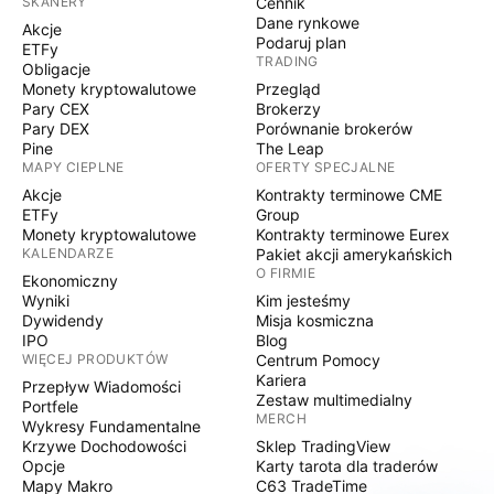
SKANERY
Cennik
Dane rynkowe
Akcje
Podaruj plan
ETFy
TRADING
Obligacje
Monety kryptowalutowe
Przegląd
Pary CEX
Brokerzy
Pary DEX
Porównanie brokerów
Pine
The Leap
MAPY CIEPLNE
OFERTY SPECJALNE
Akcje
Kontrakty terminowe CME
ETFy
Group
Monety kryptowalutowe
Kontrakty terminowe Eurex
KALENDARZE
Pakiet akcji amerykańskich
O FIRMIE
Ekonomiczny
Wyniki
Kim jesteśmy
Dywidendy
Misja kosmiczna
IPO
Blog
WIĘCEJ PRODUKTÓW
Centrum Pomocy
Kariera
Przepływ Wiadomości
Zestaw multimedialny
Portfele
MERCH
Wykresy Fundamentalne
Krzywe Dochodowości
Sklep TradingView
Opcje
Karty tarota dla traderów
Mapy Makro
C63 TradeTime