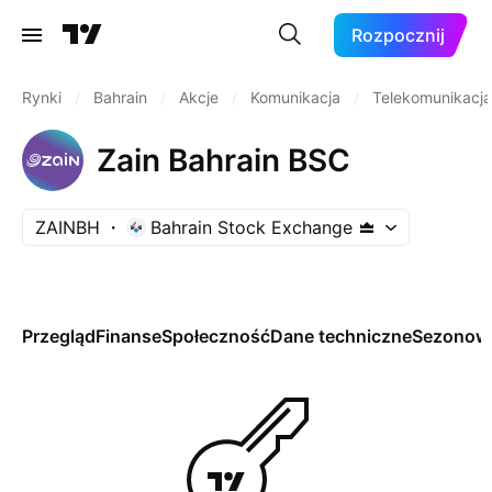
Rozpocznij
Rynki
/
Bahrain
/
Akcje
/
Komunikacja
/
Telekomunikacja
Zain Bahrain BSC
ZAINBH
Bahrain Stock Exchange
Przegląd
Finanse
Społeczność
Dane techniczne
Sezonow