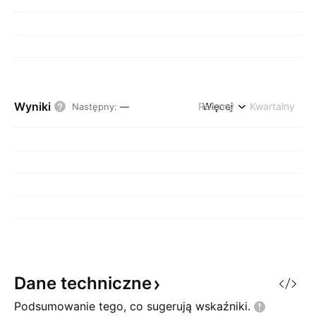
Wyniki
Roczny
Więcej
Kwartalny
Następny
:
—
Dane
techniczne
Podsumowanie tego, co sugerują
wskaźniki.