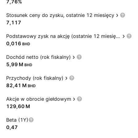
7,76%
Stosunek ceny do zysku, ostatnie 12 miesięcy
7,117
Podstawowy zysk na akcję (ostatnie 12 miesięcy)
0,016
BHD
Dochód netto (rok fiskalny)
‪5,99 M‬
BHD
Przychody (rok fiskalny)
‪82,41 M‬
BHD
Akcje w obrocie giełdowym
‪129,60 M‬
Beta (1Y)
0,47