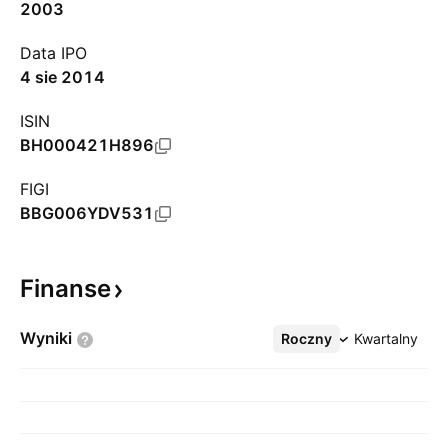
2003
Data IPO
4 sie 2014
ISIN
BH000421H896
FIGI
BBG006YDV531
Finanse
Wyniki
Roczny
Więcej
Kwartalny