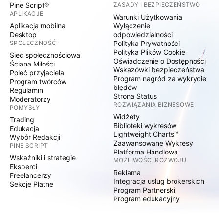
Pine Script®
ZASADY I BEZPIECZEŃSTWO
APLIKACJE
Warunki Użytkowania
Aplikacja mobilna
Wyłączenie
Desktop
odpowiedzialności
SPOŁECZNOŚĆ
Polityka Prywatności
Polityka Plików Cookie
Sieć społecznościowa
Oświadczenie o Dostępności
Ściana Miłości
Wskazówki bezpieczeństwa
Poleć przyjaciela
Program nagród za wykrycie
Program twórców
błędów
Regulamin
Strona Status
Moderatorzy
ROZWIĄZANIA BIZNESOWE
POMYSŁY
Widżety
Trading
Biblioteki wykresów
Edukacja
Lightweight Charts™
Wybór Redakcji
Zaawansowane Wykresy
PINE SCRIPT
Platforma Handlowa
Wskaźniki i strategie
MOŻLIWOŚCI ROZWOJU
Eksperci
Reklama
Freelancerzy
Integracja usług brokerskich
Sekcje Płatne
Program Partnerski
Program edukacyjny