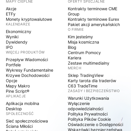
MAPY CIEPLNE
OFERTY SPECJALNE
Akcje
Kontrakty terminowe CME
ETFy
Group
Monety kryptowalutowe
Kontrakty terminowe Eurex
KALENDARZE
Pakiet akcji amerykańskich
O FIRMIE
Ekonomiczny
Wyniki
Kim jesteśmy
Dywidendy
Misja kosmiczna
IPO
Blog
WIĘCEJ PRODUKTÓW
Centrum Pomocy
Kariera
Przepływ Wiadomości
Zestaw multimedialny
Portfele
MERCH
Wykresy Fundamentalne
Krzywe Dochodowości
Sklep TradingView
Opcje
Karty tarota dla traderów
Mapy Makro
C63 TradeTime
Pine Script®
ZASADY I BEZPIECZEŃSTWO
APLIKACJE
Warunki Użytkowania
Aplikacja mobilna
Wyłączenie
Desktop
odpowiedzialności
SPOŁECZNOŚĆ
Polityka Prywatności
Polityka Plików Cookie
Sieć społecznościowa
Oświadczenie o Dostępności
Ściana Miłości
Wskazówki bezpieczeństwa