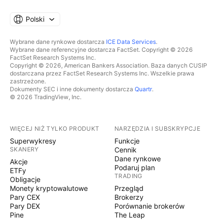
Polski
Wybrane dane rynkowe dostarcza
ICE Data Services
.
Wybrane dane referencyjne dostarcza FactSet. Copyright © 2026
FactSet Research Systems Inc.
Copyright © 2026, American Bankers Association. Baza danych CUSIP
dostarczana przez FactSet Research Systems Inc. Wszelkie prawa
zastrzeżone.
Dokumenty SEC i inne dokumenty dostarcza
Quartr
.
© 2026 TradingView, Inc.
WIĘCEJ NIŻ TYLKO PRODUKT
NARZĘDZIA I SUBSKRYPCJE
Superwykresy
Funkcje
SKANERY
Cennik
Dane rynkowe
Akcje
Podaruj plan
ETFy
TRADING
Obligacje
Monety kryptowalutowe
Przegląd
Pary CEX
Brokerzy
Pary DEX
Porównanie brokerów
Pine
The Leap