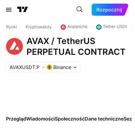
Rozpocznij
Avalanche
Tether USDt
Rynki
/
Kryptowaluty
/
/
/
AVAX / TetherUS
PERPETUAL CONTRACT
AVAXUSDT.P
Binance
Przegląd
Wiadomości
Społeczność
Dane techniczne
Sez