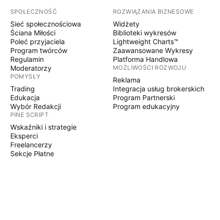
SPOŁECZNOŚĆ
ROZWIĄZANIA BIZNESOWE
Sieć społecznościowa
Widżety
Ściana Miłości
Biblioteki wykresów
Poleć przyjaciela
Lightweight Charts™
Program twórców
Zaawansowane Wykresy
Regulamin
Platforma Handlowa
Moderatorzy
MOŻLIWOŚCI ROZWOJU
POMYSŁY
Reklama
Trading
Integracja usług brokerskich
Edukacja
Program Partnerski
Wybór Redakcji
Program edukacyjny
PINE SCRIPT
Wskaźniki i strategie
Eksperci
Freelancerzy
Sekcje Płatne