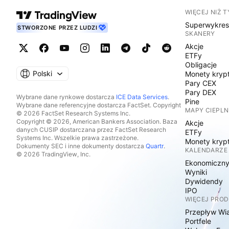
WIĘCEJ NIŻ 
Superwykre
STWORZONE PRZEZ LUDZI
SKANERY
Akcje
ETFy
Obligacje
Polski
Monety kryp
Pary CEX
Pary DEX
Wybrane dane rynkowe dostarcza
ICE Data Services
.
Pine
Wybrane dane referencyjne dostarcza FactSet. Copyright
MAPY CIEPLN
© 2026 FactSet Research Systems Inc.
Copyright © 2026, American Bankers Association. Baza
Akcje
danych CUSIP dostarczana przez FactSet Research
ETFy
Systems Inc. Wszelkie prawa zastrzeżone.
Monety kryp
Dokumenty SEC i inne dokumenty dostarcza
Quartr
.
KALENDARZE
© 2026 TradingView, Inc.
Ekonomiczn
Wyniki
Dywidendy
IPO
WIĘCEJ PRO
Przepływ Wi
Portfele