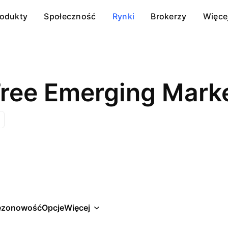
rodukty
Społeczność
Rynki
Brokerzy
Więce
ezonowość
Opcje
Więcej