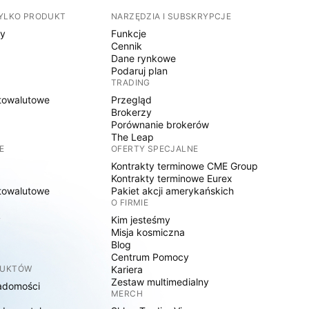
TYLKO PRODUKT
NARZĘDZIA I SUBSKRYPCJE
sy
Funkcje
Cennik
Dane rynkowe
Podaruj plan
TRADING
towalutowe
Przegląd
Brokerzy
Porównanie brokerów
The Leap
E
OFERTY SPECJALNE
Kontrakty terminowe CME Group
Kontrakty terminowe Eurex
towalutowe
Pakiet akcji amerykańskich
O FIRMIE
y
Kim jesteśmy
Misja kosmiczna
Blog
Centrum Pomocy
DUKTÓW
Kariera
Zestaw multimedialny
adomości
MERCH