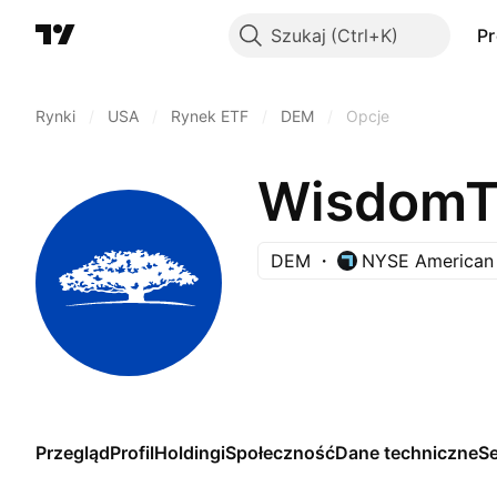
Szukaj
P
Rynki
/
USA
/
Rynek ETF
/
DEM
/
Opcje
DEM
NYSE American
Przegląd
Profil
Holdingi
Społeczność
Dane techniczne
S