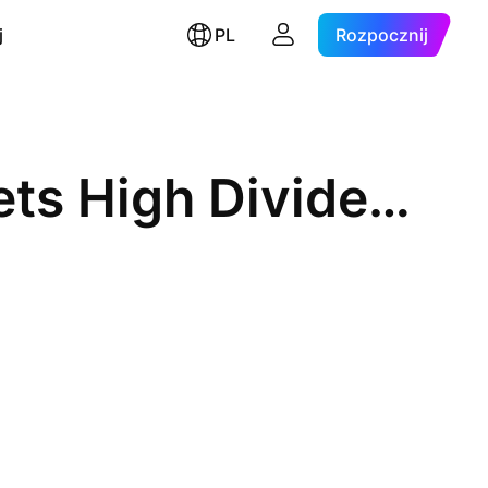
j
PL
Rozpocznij
WisdomTree Emerging Markets High Dividend Fund