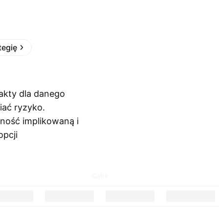
tegię
akty dla danego
iać ryzyko.
nność implikowaną i
pcji
Calls