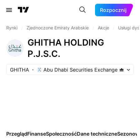
Rozpocznij
Rynki
/
Zjednoczone Emiraty Arabskie
/
Akcje
/
Usługi dys
GHITHA HOLDING
P.J.S.C.
GHITHA
Abu Dhabi Securities Exchange
Przegląd
Finanse
Społeczność
Dane techniczne
Sezonow