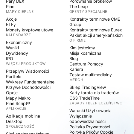
Pary DEX
Porównanie brokerów
Pine
The Leap
MAPY CIEPLNE
OFERTY SPECJALNE
Akcje
Kontrakty terminowe CME
ETFy
Group
Monety kryptowalutowe
Kontrakty terminowe Eurex
KALENDARZE
Pakiet akcji amerykańskich
O FIRMIE
Ekonomiczny
Wyniki
Kim jesteśmy
Dywidendy
Misja kosmiczna
IPO
Blog
WIĘCEJ PRODUKTÓW
Centrum Pomocy
Kariera
Przepływ Wiadomości
Zestaw multimedialny
Portfele
MERCH
Wykresy Fundamentalne
Krzywe Dochodowości
Sklep TradingView
Opcje
Karty tarota dla traderów
Mapy Makro
C63 TradeTime
Pine Script®
ZASADY I BEZPIECZEŃSTWO
APLIKACJE
Warunki Użytkowania
Aplikacja mobilna
Wyłączenie
Desktop
odpowiedzialności
SPOŁECZNOŚĆ
Polityka Prywatności
Polityka Plików Cookie
Sieć społecznościowa