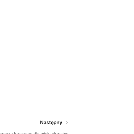
Następny
ognozy kroczące dla wielu okresów