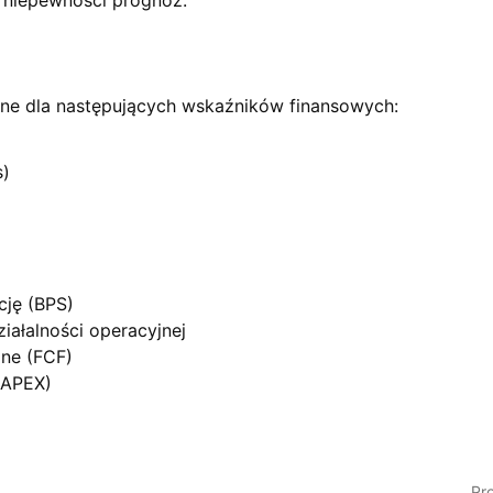
a niepewności prognoz.
ne dla następujących wskaźników finansowych:
s)
cję (BPS)
iałalności operacyjnej
żne (FCF)
CAPEX)
Pr