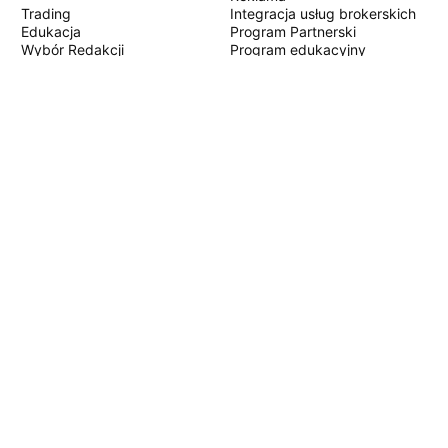
Trading
Integracja usług brokerskich
Edukacja
Program Partnerski
Wybór Redakcji
Program edukacyjny
PINE SCRIPT
Wskaźniki i strategie
Eksperci
Freelancerzy
Sekcje Płatne