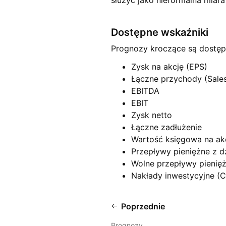
służyć jako nieformalna miar
Dostępne wskaźniki
Prognozy kroczące są dostęp
Zysk na akcję (EPS)
Łączne przychody (Sale
EBITDA
EBIT
Zysk netto
Łączne zadłużenie
Wartość księgowa na ak
Przepływy pieniężne z dz
Wolne przepływy pienię
Nakłady inwestycyjne (
Poprzednie
Prognozy