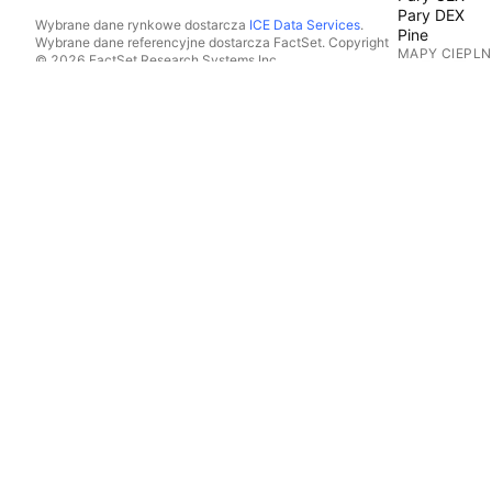
Pary DEX
Wybrane dane rynkowe dostarcza
ICE Data Services
.
Pine
Wybrane dane referencyjne dostarcza FactSet. Copyright
MAPY CIEPLN
© 2026 FactSet Research Systems Inc.
Copyright © 2026, American Bankers Association. Baza
Akcje
danych CUSIP dostarczana przez FactSet Research
ETFy
Systems Inc. Wszelkie prawa zastrzeżone.
Monety kryp
Dokumenty SEC i inne dokumenty dostarcza
Quartr
.
KALENDARZE
© 2026 TradingView, Inc.
Ekonomiczn
Wyniki
Dywidendy
IPO
WIĘCEJ PRO
Przepływ Wi
Portfele
Wykresy Fun
Krzywe Doc
Opcje
Mapy Makro
Pine Script®
APLIKACJE
Aplikacja mo
Desktop