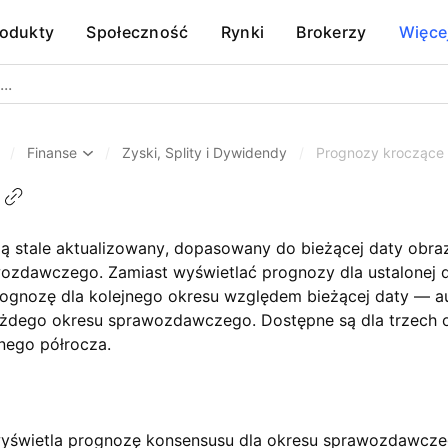
rodukty
Społeczność
Rynki
Brokerzy
Więce
/
Finanse
/
Zyski, Splity i Dywidendy
/
Prognozy kroczące
ą stale aktualizowany, dopasowany do bieżącej daty obra
zdawczego. Zamiast wyświetlać prognozy dla ustalonej d
ognozę dla kolejnego okresu względem bieżącej daty — a
żdego okresu sprawozdawczego. Dostępne są dla trzech o
jnego półrocza.
świetla prognozę konsensusu dla okresu sprawozdawczego