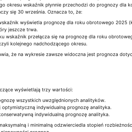
go okresu wskaźnik płynnie przechodzi do prognozy dla k
czy się 30 września. Oznacza to, że:
wskaźnik wyświetla prognozę dla roku obrotowego 2025 (
óry jeszcze trwa.
ku wskaźnik przełącza się na prognozę dla roku obrotowe
czyli kolejnego nadchodzącego okresu.
ia, że na wykresie zawsze widoczna jest prognoza dotycz
czące wyświetlają trzy wartości:
ognozę wszystkich uwzględnionych analityków.
 optymistyczną indywidualną prognozę analityka.
konserwatywną indywidualną prognozę analityka.
aksymalną i minimalną odzwierciedla stopień rozbieżności