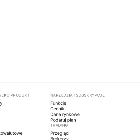
TYLKO PRODUKT
NARZĘDZIA I SUBSKRYPCJE
sy
Funkcje
Cennik
Dane rynkowe
Podaruj plan
TRADING
towalutowe
Przegląd
Brokerzy