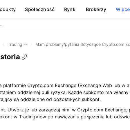
rodukty
Społeczność
Rynki
Brokerzy
Więce
/
Trading
/
Mam problemy/pytania dotyczące Crypto.com E
istoria
platformie Crypto.com Exchange (Exchange Web lub w apli
aniem oddzielnej puli ryzyka. Każde subkonto ma własny po
zający są oddzielone od pozostałych subkont.
nt. Utwórz je lub zarządzaj nimi w Crypto.com Exchange;
subkont w TradingView po nawiązaniu połączenia lub odświe