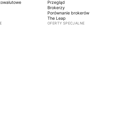
towalutowe
Przegląd
Brokerzy
Porównanie brokerów
The Leap
E
OFERTY SPECJALNE
Kontrakty terminowe CME Group
Kontrakty terminowe Eurex
towalutowe
Pakiet akcji amerykańskich
O FIRMIE
y
Kim jesteśmy
Misja kosmiczna
Blog
Centrum Pomocy
DUKTÓW
Kariera
Zestaw multimedialny
adomości
MERCH
damentalne
Sklep TradingView
hodowości
Karty tarota dla traderów
C63 TradeTime
ZASADY I BEZPIECZEŃSTWO
Warunki Użytkowania
Wyłączenie odpowiedzialności
bilna
Polityka Prywatności
Polityka Plików Cookie