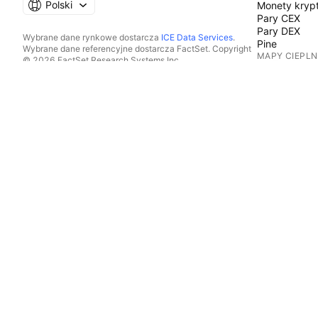
Polski
Monety kryp
Pary CEX
Pary DEX
Wybrane dane rynkowe dostarcza
ICE Data Services
.
Pine
Wybrane dane referencyjne dostarcza FactSet. Copyright
MAPY CIEPLN
© 2026 FactSet Research Systems Inc.
Copyright © 2026, American Bankers Association. Baza
Akcje
danych CUSIP dostarczana przez FactSet Research
ETFy
Systems Inc. Wszelkie prawa zastrzeżone.
Monety kryp
Dokumenty SEC i inne dokumenty dostarcza
Quartr
.
KALENDARZE
© 2026 TradingView, Inc.
Ekonomiczn
Wyniki
Dywidendy
IPO
WIĘCEJ PRO
Przepływ Wi
Portfele
Wykresy Fun
Krzywe Doc
Opcje
Mapy Makro
Pine Script®
APLIKACJE
Aplikacja mo
Desktop