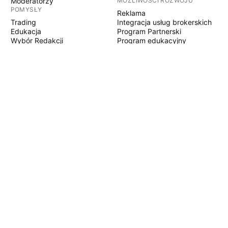
Moderatorzy
MOŻLIWOŚCI ROZWOJU
POMYSŁY
Reklama
Trading
Integracja usług brokerskich
Edukacja
Program Partnerski
Wybór Redakcji
Program edukacyjny
PINE SCRIPT
Wskaźniki i strategie
Eksperci
Freelancerzy
Sekcje Płatne