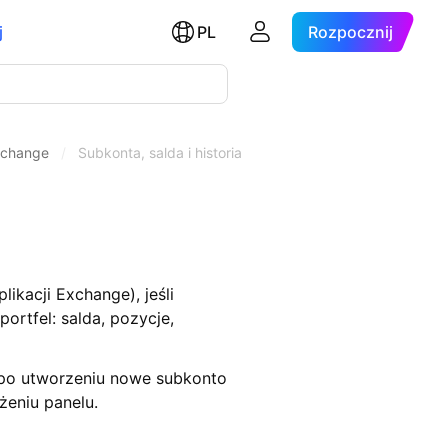
j
PL
Rozpocznij
xchange
/
Subkonta, salda i historia
kacji Exchange), jeśli
rtfel: salda, pozycje,
 po utworzeniu nowe subkonto
żeniu panelu.