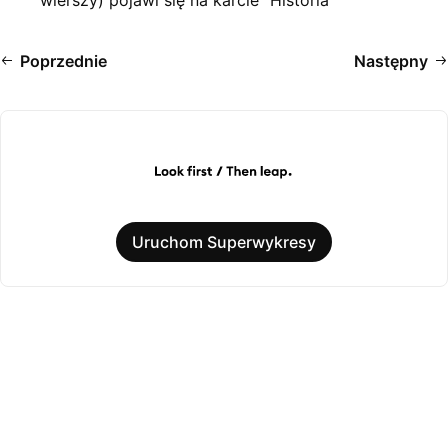
wierszy) pojawi się na karcie "Historia"
Poprzednie
Następny
Uruchom Superwykresy