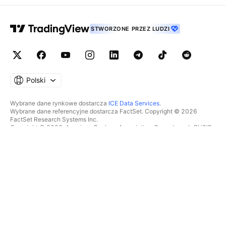
STWORZONE PRZEZ LUDZI
Polski
Wybrane dane rynkowe dostarcza
ICE Data Services
.
Wybrane dane referencyjne dostarcza FactSet. Copyright © 2026
FactSet Research Systems Inc.
Copyright © 2026, American Bankers Association. Baza danych CUSIP
dostarczana przez FactSet Research Systems Inc. Wszelkie prawa
zastrzeżone.
Dokumenty SEC i inne dokumenty dostarcza
Quartr
.
© 2026 TradingView, Inc.
WIĘCEJ NIŻ TYLKO PRODUKT
NARZĘDZIA I SUBSKRYPCJE
Superwykresy
Funkcje
SKANERY
Cennik
Dane rynkowe
Akcje