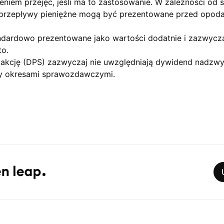
zeniem przejęć, jeśli ma to zastosowanie. W zależności o
 przepływy pieniężne mogą być prezentowane przed opod
dardowo prezentowane jako wartości dodatnie i zazwyczaj
to.
akcję (DPS) zazwyczaj nie uwzględniają dywidend nadzw
y okresami sprawozdawczymi.