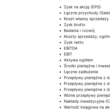
Zysk na akcję (EPS)
Łączne przychody (Sale
Koszt własny sprzedaży
Zysk brutto
Badania i rozwój
Koszty sprzedaży, ogólne
Zysk netto
EBITDA
EBIT
Aktywa ogółem
Środki pieniężne i inwe
Łączne zadłużenie
Przepływy pieniężne z dz
Przepływy pieniężne z dz
Przepływy pieniężne z dz
Wolne przepływy pienię
Nakłady inwestycyjne (
Wartość księgowa na ak