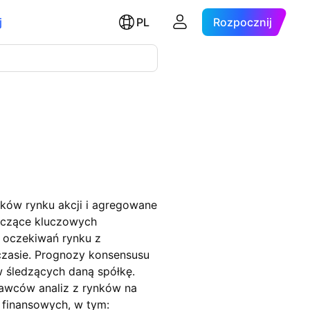
j
PL
Rozpocznij
yków rynku akcji i agregowane
yczące kluczowych
 oczekiwań rynku z
czasie. Prognozy konsensusu
 śledzących daną spółkę.
awców analiz z rynków na
 finansowych, w tym: