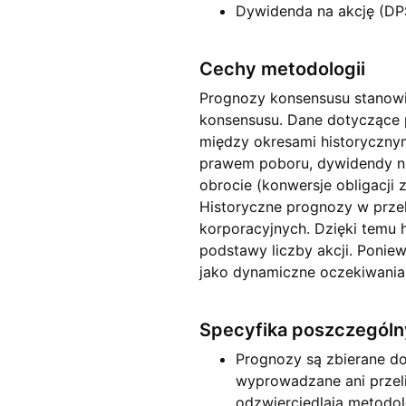
Dywidenda na akcję (DP
Cechy metodologii
Prognozy konsensusu stanowi
konsensusu. Dane dotyczące 
między okresami historycznymi
prawem poboru, dywidendy na
obrocie (konwersje obligacji
Historyczne prognozy w przel
korporacyjnych. Dzięki temu 
podstawy liczby akcji. Ponie
jako dynamiczne oczekiwania 
Specyfika poszczegól
Prognozy są zbierane dok
wyprowadzane ani przel
odzwierciedlają metodol