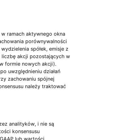
h w ramach aktywnego okna
zachowania porównywalności
 wydzielenia spółek, emisje z
liczbę akcji pozostających w
w formie nowych akcji).
po uwzględnieniu działań
rzy zachowaniu spójnej
konsensusu należy traktować
ez analityków, i nie są
tości konsensusu
 GAAP lub wartości