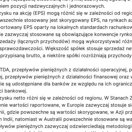
iem pozycji nadzwyczajnych i jednorazowych.
zysku na akcję (EPS) mogą różnić się w zależności od regi
wszechnie stosowany jest skorygowany EPS, na rynkach az
portowany EPS oparty na lokalnych standardach rachunkow
ie zazwyczaj stosowane są obowiązujące konwencje rynk
zedaży (łącznych przychodów) mogą wykorzystywać różn
sprawozdawczości. Większość spółek stosuje sprzedaż ne
rzypisaną brutto, a niektóre spółki rozróżniają przychod
DA, przepływów pieniężnych z działalności operacyjnej, 
nej, przepływów pieniężnych z działalności finansowej ora
ie są udostępniane dla banków ze względu na ich ograni
ci bankowej.
zysku netto różni się w zależności od regionu. W Stanach
ie wartości raportowane, w Europie zazwyczaj stosuje si
anii, gdzie powszechne są wartości skorygowane, w Azji pr
 Indii, natomiast w Australii powszechnie stosowane są w
ływów pieniężnych zazwyczaj odzwierciedlają metodologię