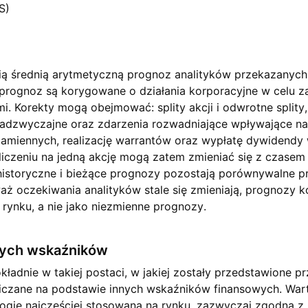
S)
ą średnią arytmetyczną prognoz analityków przekazanyc
prognoz są korygowane o działania korporacyjne w celu 
. Korekty mogą obejmować: splity akcji i odwrotne splity,
dzwyczajne oraz zdarzenia rozwadniające wpływające na 
 zamiennych, realizację warrantów oraz wypłatę dywidendy 
iczeniu na jedną akcję mogą zatem zmieniać się z czasem 
historyczne i bieżące prognozy pozostają porównywalne p
waż oczekiwania analityków stale się zmieniają, prognozy 
rynku, a nie jako niezmienne prognozy.
nych wskaźników
ładnie w takiej postaci, w jakiej zostały przedstawione prz
iczane na podstawie innych wskaźników finansowych. War
ogię najczęściej stosowaną na rynku, zazwyczaj zgodną z