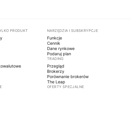
TYLKO PRODUKT
NARZĘDZIA I SUBSKRYPCJE
sy
Funkcje
Cennik
Dane rynkowe
Podaruj plan
TRADING
towalutowe
Przegląd
Brokerzy
Porównanie brokerów
The Leap
E
OFERTY SPECJALNE
Kontrakty terminowe CME Group
Kontrakty terminowe Eurex
towalutowe
Pakiet akcji amerykańskich
O FIRMIE
y
Kim jesteśmy
Misja kosmiczna
Blog