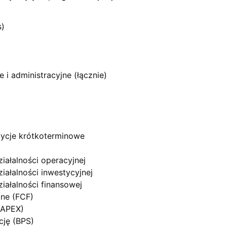
s)
 i administracyjne (łącznie)
stycje krótkoterminowe
iałalności operacyjnej
iałalności inwestycyjnej
iałalności finansowej
żne (FCF)
CAPEX)
cję (BPS)