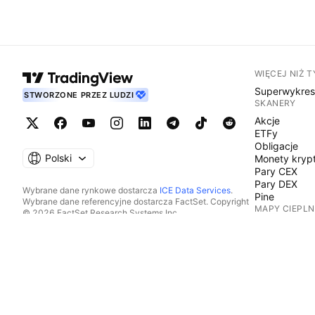
WIĘCEJ NIŻ 
Superwykre
STWORZONE PRZEZ LUDZI
SKANERY
Akcje
ETFy
Obligacje
Polski
Monety kryp
Pary CEX
Pary DEX
Wybrane dane rynkowe dostarcza
ICE Data Services
.
Pine
Wybrane dane referencyjne dostarcza FactSet. Copyright
MAPY CIEPLN
© 2026 FactSet Research Systems Inc.
Copyright © 2026, American Bankers Association. Baza
Akcje
danych CUSIP dostarczana przez FactSet Research
ETFy
Systems Inc. Wszelkie prawa zastrzeżone.
Monety kryp
Dokumenty SEC i inne dokumenty dostarcza
Quartr
.
KALENDARZE
© 2026 TradingView, Inc.
Ekonomiczn
Wyniki
Dywidendy