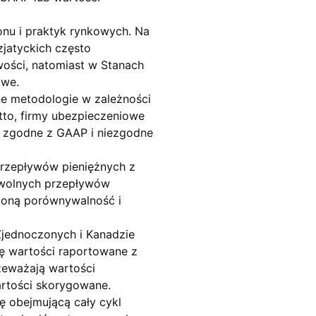
onu i praktyk rynkowych. Na
jatyckich często
ości, natomiast w Stanach
owe.
e metodologie w zależności
tto, firmy ubezpieczeniowe
y zgodne z GAAP i niezgodne
przepływów pieniężnych z
z wolnych przepływów
czoną porównywalność i
 Zjednoczonych i Kanadzie
ę wartości raportowane z
zeważają wartości
artości skorygowane.
 obejmującą cały cykl