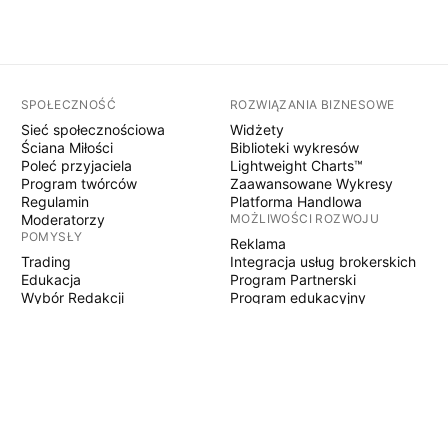
SPOŁECZNOŚĆ
ROZWIĄZANIA BIZNESOWE
Sieć społecznościowa
Widżety
Ściana Miłości
Biblioteki wykresów
Poleć przyjaciela
Lightweight Charts™
Program twórców
Zaawansowane Wykresy
Regulamin
Platforma Handlowa
Moderatorzy
MOŻLIWOŚCI ROZWOJU
POMYSŁY
Reklama
Trading
Integracja usług brokerskich
Edukacja
Program Partnerski
Wybór Redakcji
Program edukacyjny
PINE SCRIPT
Wskaźniki i strategie
Eksperci
Freelancerzy
Sekcje Płatne