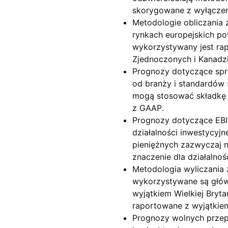
skorygowane z wyłączen
Metodologie obliczania 
rynkach europejskich po
wykorzystywany jest ra
Zjednoczonych i Kanadz
Prognozy dotyczące spr
od branży i standardów 
mogą stosować składkę p
z GAAP.
Prognozy dotyczące EBIT
działalności inwestycyj
pieniężnych zazwyczaj n
znaczenie dla działalnoś
Metodologia wyliczania 
wykorzystywane są główn
wyjątkiem Wielkiej Bryt
raportowane z wyjątkiem
Prognozy wolnych przep