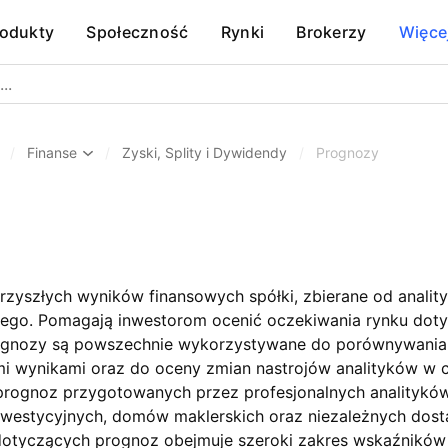
rodukty
Społeczność
Rynki
Brokerzy
Więce
/
Finanse
/
Zyski, Splity i Dywidendy
/
Prognozy
zyszłych wyników finansowych spółki, zbierane od analit
ego. Pomagają inwestorom ocenić oczekiwania rynku dot
ognozy są powszechnie wykorzystywane do porównywania
i wynikami oraz do oceny zmian nastrojów analityków w 
prognoz przygotowanych przez profesjonalnych analityków
estycyjnych, domów maklerskich oraz niezależnych dost
 dotyczących prognoz obejmuje szeroki zakres wskaźników