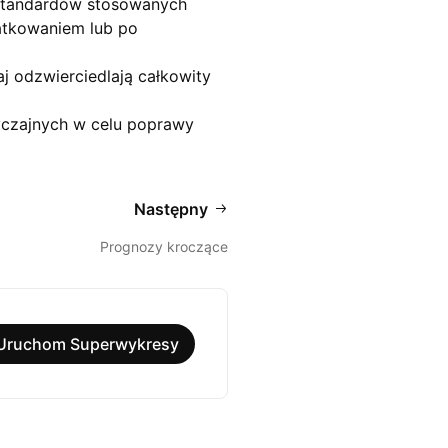
d standardów stosowanych
atkowaniem lub po
 odzwierciedlają całkowity
yczajnych w celu poprawy
Następny
Prognozy kroczące
Uruchom Superwykresy