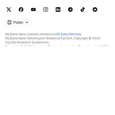
Polski
Wybrane dane rynkowe dostarcza
ICE Data Services
.
Wybrane dane referencyjne dostarcza FactSet. Copyright © 2026
FactSet Research Systems Inc.
Copyright © 2026, American Bankers Association. Baza danych CUSIP
dostarczana przez FactSet Research Systems Inc. Wszelkie prawa
zastrzeżone.
Dokumenty SEC i inne dokumenty dostarcza
Quartr
.
© 2026 TradingView, Inc.
WIĘCEJ NIŻ TYLKO PRODUKT
NARZĘDZIA I SUBSKRYPCJE
Superwykresy
Funkcje
SKANERY
Cennik
Dane rynkowe
Akcje
Podaruj plan
ETFy
TRADING
Obligacje
Monety kryptowalutowe
Przegląd
Pary CEX
Brokerzy