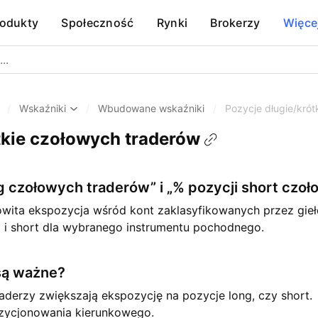
rodukty
Społeczność
Rynki
Brokerzy
Więce
/
Wskaźniki
/
Wbudowane wskaźniki
/
Pozycje długie/kró
tkie czołowych traderów
g czołowych traderów” i „% pozycji short czo
kowita ekspozycja wśród kont zaklasyfikowanych przez gieł
ng i short dla wybranego instrumentu pochodnego.
są ważne?
raderzy zwiększają ekspozycję na pozycje long, czy short.
ozycjonowania kierunkowego.