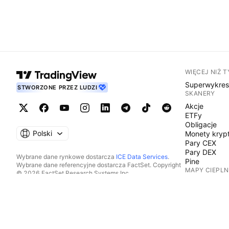
WIĘCEJ NIŻ 
Superwykre
STWORZONE PRZEZ LUDZI
SKANERY
Akcje
ETFy
Obligacje
Polski
Monety kryp
Pary CEX
Pary DEX
Wybrane dane rynkowe dostarcza
ICE Data Services
.
Pine
Wybrane dane referencyjne dostarcza FactSet. Copyright
MAPY CIEPLN
© 2026 FactSet Research Systems Inc.
Copyright © 2026, American Bankers Association. Baza
Akcje
danych CUSIP dostarczana przez FactSet Research
ETFy
Systems Inc. Wszelkie prawa zastrzeżone.
Monety kryp
Dokumenty SEC i inne dokumenty dostarcza
Quartr
.
KALENDARZE
© 2026 TradingView, Inc.
Ekonomiczn