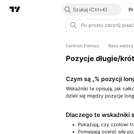
Szukaj
P
Centrum Pomocy
/
Baza wiedzy
Pozycje długie/kró
Czym są „% pozycji lon
Wskaźniki te opisują, jak cał
dzieli się między pozycje lo
Dlaczego te wskaźniki 
Pokazują, czy czołowi t
Pomagają ocenić siłę p