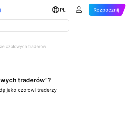
j
PL
Rozpocznij
tkie czołowych traderów
łowych traderów”?
dę jako czołowi traderzy