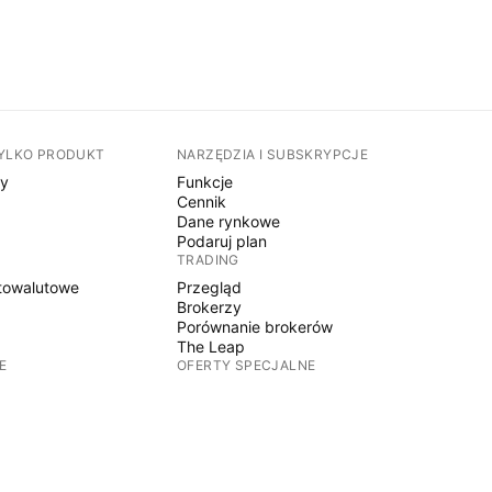
TYLKO PRODUKT
NARZĘDZIA I SUBSKRYPCJE
sy
Funkcje
Cennik
Dane rynkowe
Podaruj plan
TRADING
towalutowe
Przegląd
Brokerzy
Porównanie brokerów
The Leap
E
OFERTY SPECJALNE
Kontrakty terminowe CME Group
Kontrakty terminowe Eurex
towalutowe
Pakiet akcji amerykańskich
O FIRMIE
y
Kim jesteśmy