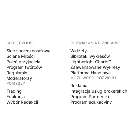
SPOŁECZNOŚĆ
ROZWIĄZANIA BIZNESOWE
Sieć społecznościowa
Widżety
Ściana Miłości
Biblioteki wykresów
Poleć przyjaciela
Lightweight Charts™
Program twórców
Zaawansowane Wykresy
Regulamin
Platforma Handlowa
Moderatorzy
MOŻLIWOŚCI ROZWOJU
POMYSŁY
Reklama
Trading
Integracja usług brokerskich
Edukacja
Program Partnerski
Wybór Redakcji
Program edukacyjny
PINE SCRIPT
Wskaźniki i strategie
Eksperci
Freelancerzy
Sekcje Płatne