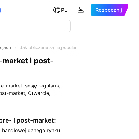
j
PL
Rozpocznij
kcjach
/
Jak obliczane są najpopularniejsze filtry powiązane z pr
-market i post-
-market, sesję regularną
ost-market, Otwarcie,
pre- i post-market:
i handlowej danego rynku.