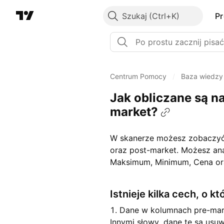
Szukaj
P
Centrum Pomocy
/
Baza wiedzy
Jak obliczane są na
market?
W skanerze możesz zobaczyć 
oraz post-market. Możesz ana
Maksimum, Minimum, Cena or
Istnieje kilka cech, o 
1. Dane w kolumnach pre-mark
Innymi słowy, dane te są usu