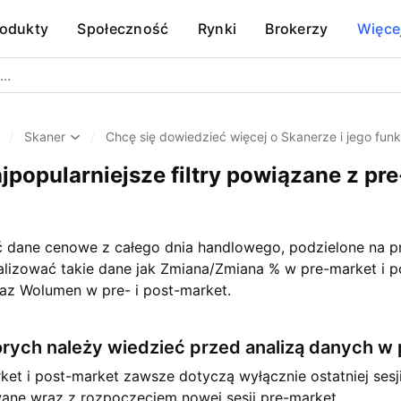
rodukty
Społeczność
Rynki
Brokerzy
Więce
/
Skaner
/
Chcę się dowiedzieć więcej o Skanerze i jego fun
jpopularniejsze filtry powiązane z pre
dane cenowe z całego dnia handlowego, podzielone na pre
lizować takie dane jak Zmiana/Zmiana % w pre-market i p
az Wolumen w pre- i post-market.
których należy wiedzieć przed analizą danych w 
et i post-market zawsze dotyczą wyłącznie ostatniej sesj
wane wraz z rozpoczęciem nowej sesji pre-market.