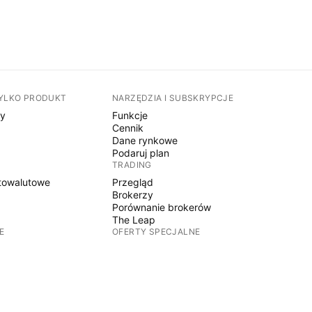
TYLKO PRODUKT
NARZĘDZIA I SUBSKRYPCJE
sy
Funkcje
Cennik
Dane rynkowe
Podaruj plan
TRADING
towalutowe
Przegląd
Brokerzy
Porównanie brokerów
The Leap
E
OFERTY SPECJALNE
Kontrakty terminowe CME Group
Kontrakty terminowe Eurex
towalutowe
Pakiet akcji amerykańskich
O FIRMIE
y
Kim jesteśmy