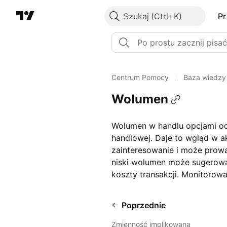
Szukaj
P
Centrum Pomocy
/
Baza wiedzy
Wolumen
Wolumen w handlu opcjami odn
handlowej. Daje to wgląd w a
zainteresowanie i może prowa
niski wolumen może sugerować
koszty transakcji. Monitorow
Poprzednie
Zmienność implikowana