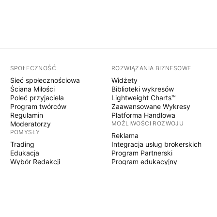
SPOŁECZNOŚĆ
ROZWIĄZANIA BIZNESOWE
Sieć społecznościowa
Widżety
Ściana Miłości
Biblioteki wykresów
Poleć przyjaciela
Lightweight Charts™
Program twórców
Zaawansowane Wykresy
Regulamin
Platforma Handlowa
Moderatorzy
MOŻLIWOŚCI ROZWOJU
POMYSŁY
Reklama
Trading
Integracja usług brokerskich
Edukacja
Program Partnerski
Wybór Redakcji
Program edukacyjny
PINE SCRIPT
Wskaźniki i strategie
Eksperci
Freelancerzy
Sekcje Płatne