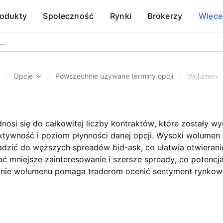
rodukty
Społeczność
Rynki
Brokerzy
Więce
/
Opcje
/
Powszechnie używane terminy opcji
/
Wolumen
osi się do całkowitej liczby kontraktów, które zostały wy
ktywność i poziom płynności danej opcji. Wysoki wolumen 
dzić do węższych spreadów bid-ask, co ułatwia otwieranie 
 mniejsze zainteresowanie i szersze spready, co potencjal
anie wolumenu pomaga traderom ocenić sentyment rynkowy 