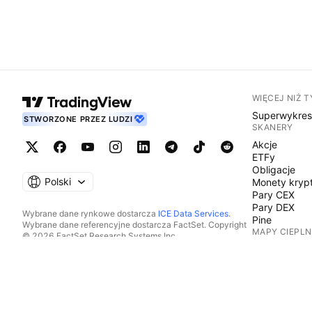
WIĘCEJ NIŻ 
Superwykre
STWORZONE PRZEZ LUDZI
SKANERY
Akcje
ETFy
Obligacje
Polski
Monety kryp
Pary CEX
Pary DEX
Wybrane dane rynkowe dostarcza
ICE Data Services
.
Pine
Wybrane dane referencyjne dostarcza FactSet. Copyright
MAPY CIEPLN
© 2026 FactSet Research Systems Inc.
Copyright © 2026, American Bankers Association. Baza
Akcje
danych CUSIP dostarczana przez FactSet Research
ETFy
Systems Inc. Wszelkie prawa zastrzeżone.
Monety kryp
Dokumenty SEC i inne dokumenty dostarcza
Quartr
.
KALENDARZE
© 2026 TradingView, Inc.
Ekonomiczn