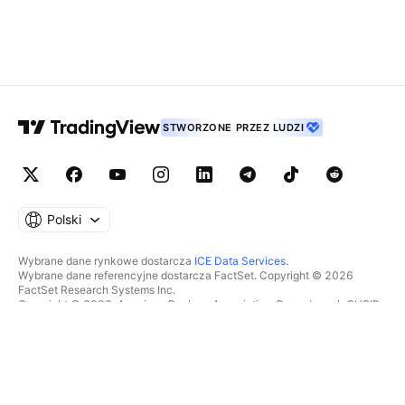
STWORZONE PRZEZ LUDZI
Polski
Wybrane dane rynkowe dostarcza
ICE Data Services
.
Wybrane dane referencyjne dostarcza FactSet. Copyright © 2026
FactSet Research Systems Inc.
Copyright © 2026, American Bankers Association. Baza danych CUSIP
dostarczana przez FactSet Research Systems Inc. Wszelkie prawa
zastrzeżone.
Dokumenty SEC i inne dokumenty dostarcza
Quartr
.
© 2026 TradingView, Inc.