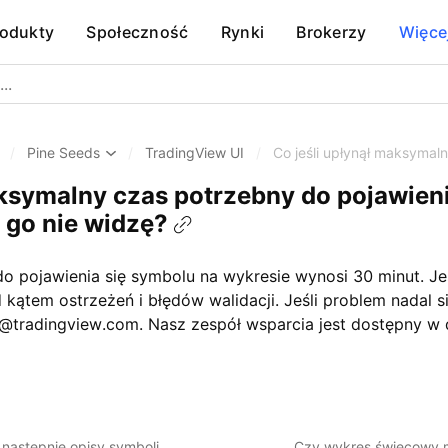
rodukty
Społeczność
Rynki
Brokerzy
Więce
/
Pine Seeds
/
TradingView UI
/
Co jeśli upłynął maksymal
aksymalny czas potrzebny do pojawien
 go nie widzę?
 pojawienia się symbolu na wykresie wynosi 30 minut. Jeśl
 kątem ostrzeżeń i błędów walidacji. Jeśli problem nadal si
@tradingview.com. Nasz zespół wsparcia jest dostępny w 
 następnie opisy symboli…
Czy wykres świecowy m