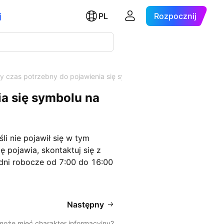
j
PL
Rozpocznij
ny czas potrzebny do pojawienia się symb…
ia się symbolu na
i nie pojawił się w tym
ę pojawia, skontaktuj się z
dni robocze od 7:00 do 16:00
Następny
oże mieć charakter informacyjny?