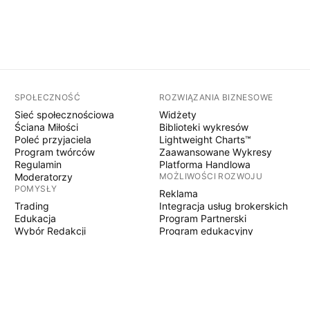
SPOŁECZNOŚĆ
ROZWIĄZANIA BIZNESOWE
Sieć społecznościowa
Widżety
Ściana Miłości
Biblioteki wykresów
Poleć przyjaciela
Lightweight Charts™
Program twórców
Zaawansowane Wykresy
Regulamin
Platforma Handlowa
Moderatorzy
MOŻLIWOŚCI ROZWOJU
POMYSŁY
Reklama
Trading
Integracja usług brokerskich
Edukacja
Program Partnerski
Wybór Redakcji
Program edukacyjny
PINE SCRIPT
Wskaźniki i strategie
Eksperci
Freelancerzy
Sekcje Płatne