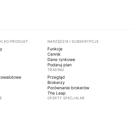
TYLKO PRODUKT
NARZĘDZIA I SUBSKRYPCJE
sy
Funkcje
Cennik
Dane rynkowe
Podaruj plan
TRADING
towalutowe
Przegląd
Brokerzy
Porównanie brokerów
The Leap
E
OFERTY SPECJALNE
Kontrakty terminowe CME Group
Kontrakty terminowe Eurex
towalutowe
Pakiet akcji amerykańskich
O FIRMIE
y
Kim jesteśmy