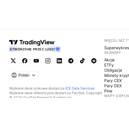
WIĘCEJ NIŻ 
Superwykre
STWORZONE PRZEZ LUDZI
SKANERY
Akcje
ETFy
Obligacje
Polski
Monety kryp
Pary CEX
Pary DEX
Wybrane dane rynkowe dostarcza
ICE Data Services
.
Pine
Wybrane dane referencyjne dostarcza FactSet. Copyright
MAPY CIEPLN
© 2026 FactSet Research Systems Inc.
Copyright © 2026, American Bankers Association. Baza
Akcje
danych CUSIP dostarczana przez FactSet Research
ETFy
Systems Inc. Wszelkie prawa zastrzeżone.
Monety kryp
Dokumenty SEC i inne dokumenty dostarcza
Quartr
.
KALENDARZE
© 2026 TradingView, Inc.
Ekonomiczn