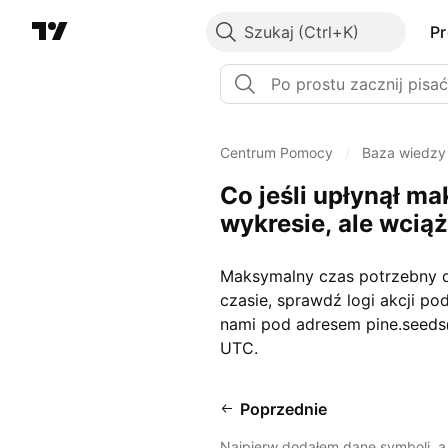
Szukaj
P
Centrum Pomocy
/
Baza wiedzy
Co jeśli upłynął m
wykresie, ale wciąż
Maksymalny czas potrzebny do
czasie, sprawdź logi akcji pod
nami pod adresem pine.seeds
UTC.
Poprzednie
Najpierw dodałem dane symboli, a