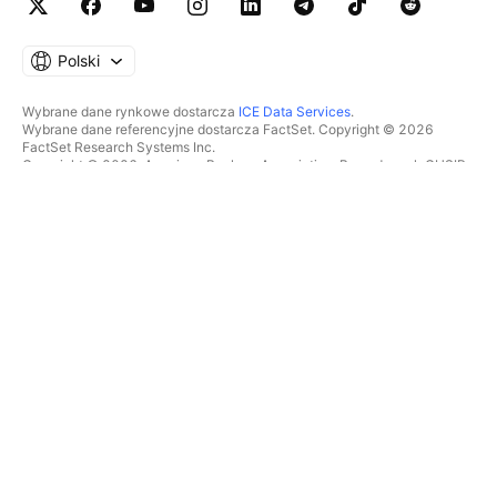
Polski
Wybrane dane rynkowe dostarcza
ICE Data Services
.
Wybrane dane referencyjne dostarcza FactSet. Copyright © 2026
FactSet Research Systems Inc.
Copyright © 2026, American Bankers Association. Baza danych CUSIP
dostarczana przez FactSet Research Systems Inc. Wszelkie prawa
zastrzeżone.
Dokumenty SEC i inne dokumenty dostarcza
Quartr
.
© 2026 TradingView, Inc.
WIĘCEJ NIŻ TYLKO PRODUKT
NARZĘDZIA I SUBSKRYPCJE
Superwykresy
Funkcje
SKANERY
Cennik
Dane rynkowe
Akcje
Podaruj plan
ETFy
TRADING
Obligacje
Monety kryptowalutowe
Przegląd
Pary CEX
Brokerzy
Pary DEX
Porównanie brokerów