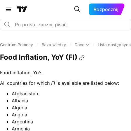
Rozpocznij
Centrum Pomocy
/
Baza wiedzy
/
Dane
/
Lista dostępnyc
Food Inflation, YoY (FI)
Food inflation, YoY.
All countries for which
FI
is available are listed below:
Afghanistan
Albania
Algeria
Angola
Argentina
Armenia