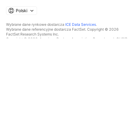
Polski
Wybrane dane rynkowe dostarcza
ICE Data Services
.
Wybrane dane referencyjne dostarcza FactSet. Copyright © 2026
FactSet Research Systems Inc.
Copyright © 2026, American Bankers Association. Baza danych CUSIP
dostarczana przez FactSet Research Systems Inc. Wszelkie prawa
zastrzeżone.
Dokumenty SEC i inne dokumenty dostarcza
Quartr
.
© 2026 TradingView, Inc.
WIĘCEJ NIŻ TYLKO PRODUKT
NARZĘDZIA I SUBSKRYPCJE
Superwykresy
Funkcje
SKANERY
Cennik
Dane rynkowe
Akcje
Podaruj plan
ETFy
TRADING
Obligacje
Monety kryptowalutowe
Przegląd
Pary CEX
Brokerzy
Pary DEX
Porównanie brokerów
Pine
The Leap