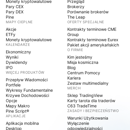
Monety kryptowalutowe
Przegląd
Pary CEX
Brokerzy
Pary DEX
Porównanie brokerów
Pine
The Leap
MAPY CIEPLNE
OFERTY SPECJALNE
Akcje
Kontrakty terminowe CME
ETFy
Group
Monety kryptowalutowe
Kontrakty terminowe Eurex
KALENDARZE
Pakiet akcji amerykańskich
O FIRMIE
Ekonomiczny
Wyniki
Kim jesteśmy
Dywidendy
Misja kosmiczna
IPO
Blog
WIĘCEJ PRODUKTÓW
Centrum Pomocy
Kariera
Przepływ Wiadomości
Zestaw multimedialny
Portfele
MERCH
Wykresy Fundamentalne
Krzywe Dochodowości
Sklep TradingView
Opcje
Karty tarota dla traderów
Mapy Makro
C63 TradeTime
Pine Script®
ZASADY I BEZPIECZEŃSTWO
APLIKACJE
Warunki Użytkowania
Aplikacja mobilna
Wyłączenie
Desktop
odpowiedzialności