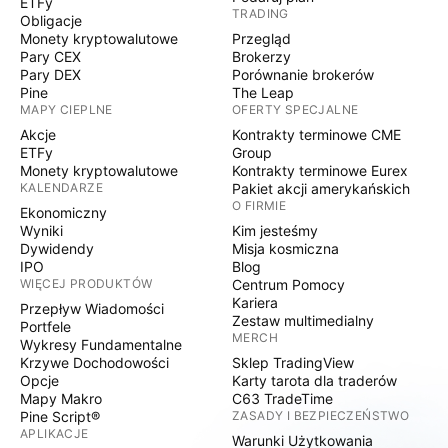
ETFy
TRADING
Obligacje
Monety kryptowalutowe
Przegląd
Pary CEX
Brokerzy
Pary DEX
Porównanie brokerów
Pine
The Leap
MAPY CIEPLNE
OFERTY SPECJALNE
Akcje
Kontrakty terminowe CME
ETFy
Group
Monety kryptowalutowe
Kontrakty terminowe Eurex
KALENDARZE
Pakiet akcji amerykańskich
O FIRMIE
Ekonomiczny
Wyniki
Kim jesteśmy
Dywidendy
Misja kosmiczna
IPO
Blog
WIĘCEJ PRODUKTÓW
Centrum Pomocy
Kariera
Przepływ Wiadomości
Zestaw multimedialny
Portfele
MERCH
Wykresy Fundamentalne
Krzywe Dochodowości
Sklep TradingView
Opcje
Karty tarota dla traderów
Mapy Makro
C63 TradeTime
Pine Script®
ZASADY I BEZPIECZEŃSTWO
APLIKACJE
Warunki Użytkowania